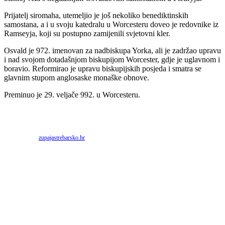
Prijatelj siromaha, utemeljio je još nekoliko benediktinskih
samostana, a i u svoju katedralu u Worcesteru doveo je redovnike iz
Ramseyja, koji su postupno zamijenili svjetovni kler.
Osvald je 972. imenovan za nadbiskupa Yorka, ali je zadržao upravu
i nad svojom dotadašnjom biskupijom Worcester, gdje je uglavnom i
boravio. Reformirao je upravu biskupijskih posjeda i smatra se
glavnim stupom anglosaske monaške obnove.
Preminuo je 29. veljače 992. u Worcesteru.
Priredio: Anto S.
Izvor:
zupajastrebarsko.hr