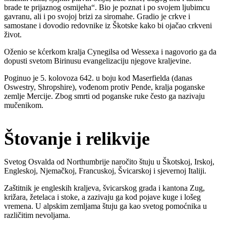
brade te prijaznog osmijeha“. Bio je poznat i po svojem ljubimcu
gavranu, ali i po svojoj brizi za siromahe. Gradio je crkve i
samostane i dovodio redovnike iz Škotske kako bi ojačao crkveni
život.
Oženio se kćerkom kralja Cynegilsa od Wessexa i nagovorio ga da
dopusti svetom Birinusu evangelizaciju njegove kraljevine.
Poginuo je 5. kolovoza 642. u boju kod Maserfielda (danas
Oswestry, Shropshire), vođenom protiv Pende, kralja poganske
zemlje Mercije. Zbog smrti od poganske ruke često ga nazivaju
mučenikom.
Štovanje i relikvije
Svetog Osvalda od Northumbrije naročito štuju u Škotskoj, Irskoj,
Engleskoj, Njemačkoj, Francuskoj, Švicarskoj i sjevernoj Italiji.
Zaštitnik je engleskih kraljeva, švicarskog grada i kantona Zug,
križara, žetelaca i stoke, a zazivaju ga kod pojave kuge i lošeg
vremena. U alpskim zemljama štuju ga kao svetog pomoćnika u
različitim nevoljama.