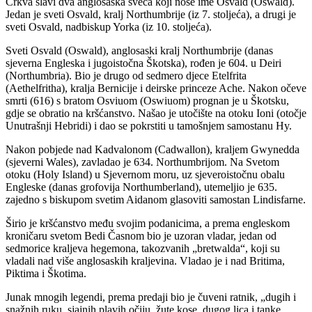
Crkva slavi dva anglosaska sveca koji nose ime Osvald (Oswald).
Jedan je sveti Osvald, kralj Northumbrije (iz 7. stoljeća), a drugi je
sveti Osvald, nadbiskup Yorka (iz 10. stoljeća).
Sveti Osvald (Oswald), anglosaski kralj Northumbrije (danas
sjeverna Engleska i jugoistočna Škotska), rođen je 604. u Deiri
(Northumbria). Bio je drugo od sedmero djece Etelfrita
(Aethelfritha), kralja Bernicije i deirske princeze Ache. Nakon očeve
smrti (616) s bratom Osviuom (Oswiuom) prognan je u Škotsku,
gdje se obratio na kršćanstvo. Našao je utočište na otoku Ioni (otočje
Unutrašnji Hebridi) i dao se pokrstiti u tamošnjem samostanu Hy.
Nakon pobjede nad Kadvalonom (Cadwallon), kraljem Gwynedda
(sjeverni Wales), zavladao je 634. Northumbrijom. Na Svetom
otoku (Holy Island) u Sjevernom moru, uz sjeveroistočnu obalu
Engleske (danas grofovija Northumberland), utemeljio je 635.
zajedno s biskupom svetim Aidanom glasoviti samostan Lindisfarne.
Širio je kršćanstvo među svojim podanicima, a prema engleskom
kroničaru svetom Bedi Časnom bio je uzoran vladar, jedan od
sedmorice kraljeva hegemona, takozvanih „bretwalda“, koji su
vladali nad više anglosaskih kraljevina. Vladao je i nad Britima,
Piktima i Škotima.
Junak mnogih legendi, prema predaji bio je čuveni ratnik, „dugih i
snažnih ruku, sjajnih plavih očiju, žute kose, dugog lica i tanke