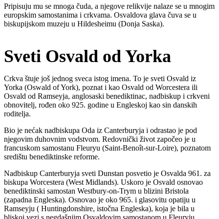
Pripisuju mu se mnoga čuda, a njegove relikvije nalaze se u mnogim
europskim samostanima i crkvama. Osvaldova glava čuva se u
biskupijskom muzeju u Hildesheimu (Donja Saska).
Sveti Osvald od Yorka
Crkva štuje još jednog sveca istog imena. To je sveti Osvald iz
Yorka (Oswald of York), poznat i kao Osvald od Worcestera ili
Osvald od Ramseyja, anglosaski benediktinac, nadbiskup i crkveni
obnovitelj, rođen oko 925. godine u Engleskoj kao sin danskih
roditelja.
Bio je nećak nadbiskupa Oda iz Canterburyja i odrastao je pod
njegovim duhovnim vodstvom. Redovnički život započeo je u
francuskom samostanu Fleuryu (Saint-Benoît-sur-Loire), poznatom
središtu benediktinske reforme.
Nadbiskup Canterburyja sveti Dunstan posvetio je Osvalda 961. za
biskupa Worcestera (West Midlands). Uskoro je Osvald osnovao
benediktinski samostan Westbury-on-Trym u blizini Bristola
(zapadna Engleska). Osnovao je oko 965. i glasovitu opatiju u
Ramseyju ( Huntingdonshire, istočna Engleska), koja je bila u
bliskoj vezi s negdašnjim Osvaldovim samostanom u Fleuryju.