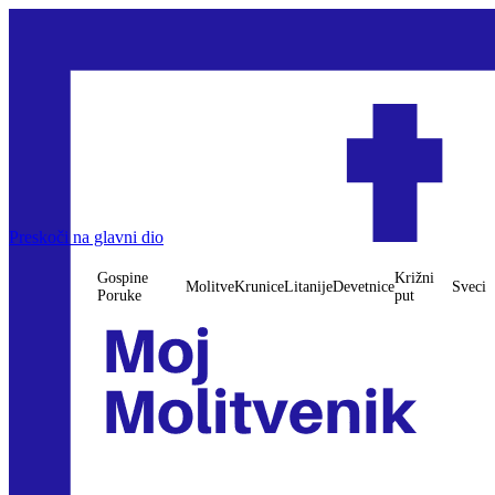
Preskoči na glavni dio
Gospine
Križni
Molitve
Krunice
Litanije
Devetnice
Sveci
Poruke
put