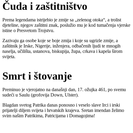
Čuda i zaštitništvo
Prema legendama istrijebio je zmije sa „zelenog otoka“, a trolist
djeteline, njegov zaštitni znak, poslužio mu je kod tumačenja vjerske
istine o Presvetom Trojstvu.
Zazivaju ga osobe koje se boje zmija i koje su ugrizle zmije, a
zaštitnik je Irske, Nigerije, inženjera, odbačenih ljudi te mnogih
naselja, učilišta, ustanova, biskupija, župa, crkava i kapela širom
svijeta.
Smrt i štovanje
Preminuo je vjerojatno na današnji dan, 17. ožujka 461, po svemu
sudeći u Saulu (grofovija Down, Ulster).
Blagdan svetog Patrika danas ponosno i veselo slave Irci i irski
prijatelji diljem svijeta i hrvatskih krajeva. Sretan imendan želimo
svim našim Patrikima, Patricijama i Domagojima!