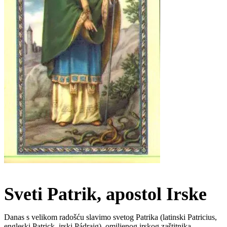
Sveti Patrik, apostol Irske
Danas s velikom radošću slavimo svetog Patrika (latinski Patricius,
engleski Patrick, irski Pádraig), omiljenog irskog zaštitnika,