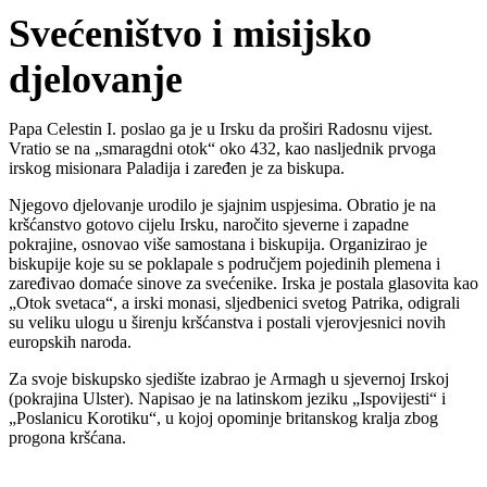
Svećeništvo i misijsko
djelovanje
Papa Celestin I. poslao ga je u Irsku da proširi Radosnu vijest.
Vratio se na „smaragdni otok“ oko 432, kao nasljednik prvoga
irskog misionara Paladija i zaređen je za biskupa.
Njegovo djelovanje urodilo je sjajnim uspjesima. Obratio je na
kršćanstvo gotovo cijelu Irsku, naročito sjeverne i zapadne
pokrajine, osnovao više samostana i biskupija. Organizirao je
biskupije koje su se poklapale s područjem pojedinih plemena i
zaređivao domaće sinove za svećenike. Irska je postala glasovita kao
„Otok svetaca“, a irski monasi, sljedbenici svetog Patrika, odigrali
su veliku ulogu u širenju kršćanstva i postali vjerovjesnici novih
europskih naroda.
Za svoje biskupsko sjedište izabrao je Armagh u sjevernoj Irskoj
(pokrajina Ulster). Napisao je na latinskom jeziku „Ispovijesti“ i
„Poslanicu Korotiku“, u kojoj opominje britanskog kralja zbog
progona kršćana.