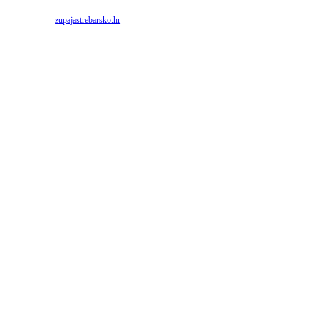
Priredio: Anto S.
Izvor:
zupajastrebarsko.hr