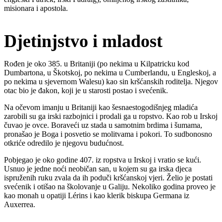
misionara i apostola.
Djetinjstvo i mladost
Rođen je oko 385. u Britaniji (po nekima u Kilpatricku kod
Dumbartona, u Škotskoj, po nekima u Cumberlandu, u Engleskoj, a
po nekima u sjevernom Walesu) kao sin kršćanskih roditelja. Njegov
otac bio je đakon, koji je u starosti postao i svećenik.
Na očevom imanju u Britaniji kao šesnaestogodišnjeg mladića
zarobili su ga irski razbojnici i prodali ga u ropstvo. Kao rob u Irskoj
čuvao je ovce. Boraveći uz stada u samotnim brdima i šumama,
pronašao je Boga i posvetio se molitvama i pokori. To sudbonosno
otkriće odredilo je njegovu budućnost.
Pobjegao je oko godine 407. iz ropstva u Irskoj i vratio se kući.
Usnuo je jedne noći neobičan san, u kojem su ga irska djeca
ispruženih ruku zvala da ih poduči kršćanskoj vjeri. Želio je postati
svećenik i otišao na školovanje u Galiju. Nekoliko godina proveo je
kao monah u opatiji Lérins i kao klerik biskupa Germana iz
Auxerrea.