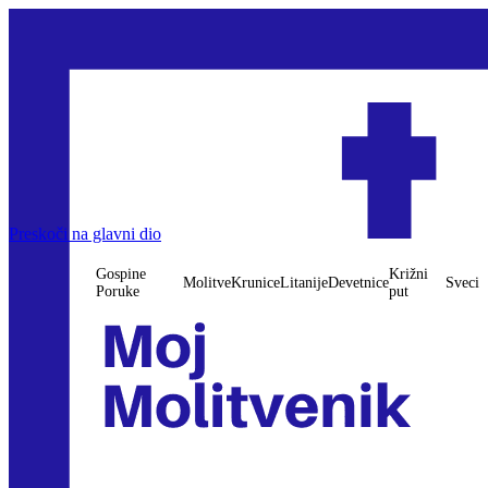
Preskoči na glavni dio
Gospine
Križni
Molitve
Krunice
Litanije
Devetnice
Sveci
Poruke
put