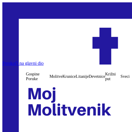
Preskoči na glavni dio
Gospine
Križni
Molitve
Krunice
Litanije
Devetnice
Sveci
Poruke
put