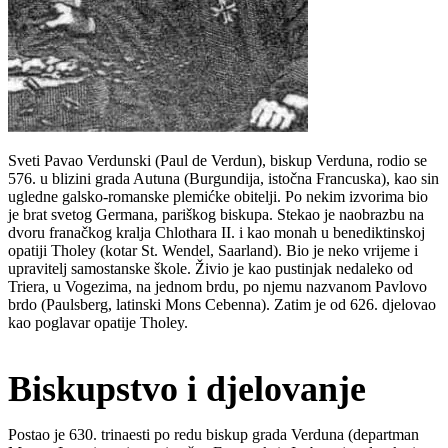
Sveti Pavao Verdunski (Paul de Verdun), biskup Verduna, rodio se
576. u blizini grada Autuna (Burgundija, istočna Francuska), kao sin
ugledne galsko-romanske plemićke obitelji. Po nekim izvorima bio
je brat svetog Germana, pariškog biskupa. Stekao je naobrazbu na
dvoru franačkog kralja Chlothara II. i kao monah u benediktinskoj
opatiji Tholey (kotar St. Wendel, Saarland). Bio je neko vrijeme i
upravitelj samostanske škole. Živio je kao pustinjak nedaleko od
Triera, u Vogezima, na jednom brdu, po njemu nazvanom Pavlovo
brdo (Paulsberg, latinski Mons Cebenna). Zatim je od 626. djelovao
kao poglavar opatije Tholey.
Biskupstvo i djelovanje
Postao je 630. trinaesti po redu biskup grada Verduna (departman