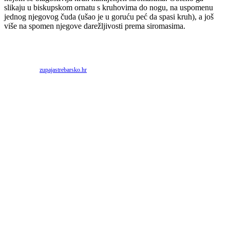
slikaju u biskupskom ornatu s kruhovima do nogu, na uspomenu
jednog njegovog čuda (ušao je u goruću peć da spasi kruh), a još
više na spomen njegove darežljivosti prema siromasima.
Priredio: Anto S.
Izvor:
zupajastrebarsko.hr