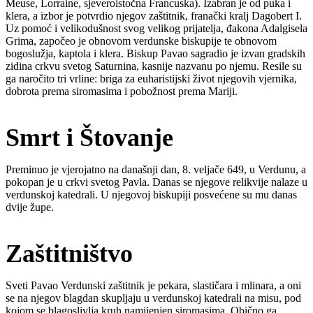
Meuse, Lorraine, sjeveroistočna Francuska). Izabran je od puka i
klera, a izbor je potvrdio njegov zaštitnik, franački kralj Dagobert I.
Uz pomoć i velikodušnost svog velikog prijatelja, đakona Adalgisela
Grima, započeo je obnovom verdunske biskupije te obnovom
bogoslužja, kaptola i klera. Biskup Pavao sagradio je izvan gradskih
zidina crkvu svetog Saturnina, kasnije nazvanu po njemu. Resile su
ga naročito tri vrline: briga za euharistijski život njegovih vjernika,
dobrota prema siromasima i pobožnost prema Mariji.
Smrt i Štovanje
Preminuo je vjerojatno na današnji dan, 8. veljače 649, u Verdunu, a
pokopan je u crkvi svetog Pavla. Danas se njegove relikvije nalaze u
verdunskoj katedrali. U njegovoj biskupiji posvećene su mu danas
dvije župe.
Zaštitništvo
Sveti Pavao Verdunski zaštitnik je pekara, slastičara i mlinara, a oni
se na njegov blagdan skupljaju u verdunskoj katedrali na misu, pod
kojom se blagoslivlja kruh namijenjen siromasima. Obično ga