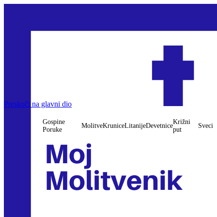
Preskoči na glavni dio
Gospine
Križni
Molitve
Krunice
Litanije
Devetnice
Sveci
Poruke
put