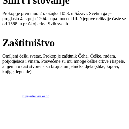
Smrt i štovanje
Prokop je preminuo 25. ožujka 1053. u Sázavi. Svetim ga je
proglasio 4. srpnja 1204. papa Inocent III. Njegove relikvije časte se
od 1588. u praškoj crkvi Svih svetih.
Zaštitništvo
Omiljeni češki svetac, Prokop je zaštitnik Čeha, Češke, rudara,
poljodjelaca i vinara. Posvećene su mu mnoge češke crkve i kapele,
a njemu u čast stvorena su brojna umjetnička djela (slike, kipovi,
knjige, legende).
Priredio: Anto S.
Izvor:
zupajastrebarsko.hr