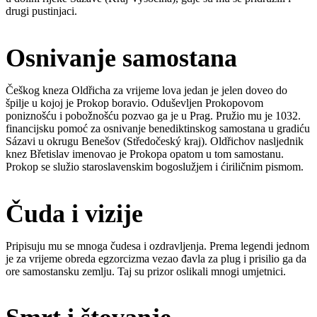
drugi pustinjaci.
Osnivanje samostana
Češkog kneza Oldřicha za vrijeme lova jedan je jelen doveo do
špilje u kojoj je Prokop boravio. Oduševljen Prokopovom
poniznošću i pobožnošću pozvao ga je u Prag. Pružio mu je 1032.
financijsku pomoć za osnivanje benediktinskog samostana u gradiću
Sázavi u okrugu Benešov (Středočeský kraj). Oldřichov nasljednik
knez Břetislav imenovao je Prokopa opatom u tom samostanu.
Prokop se služio staroslavenskim bogoslužjem i ćiriličnim pismom.
Čuda i vizije
Pripisuju mu se mnoga čudesa i ozdravljenja. Prema legendi jednom
je za vrijeme obreda egzorcizma vezao đavla za plug i prisilio ga da
ore samostansku zemlju. Taj su prizor oslikali mnogi umjetnici.