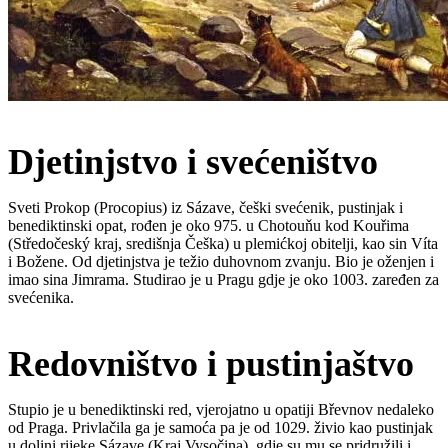
Djetinjstvo i svećeništvo
Sveti Prokop (Procopius) iz Sázave, češki svećenik, pustinjak i
benediktinski opat, rođen je oko 975. u Chotouňu kod Kouřima
(Středočeský kraj, središnja Češka) u plemićkoj obitelji, kao sin Víta
i Božene. Od djetinjstva je težio duhovnom zvanju. Bio je oženjen i
imao sina Jimrama. Studirao je u Pragu gdje je oko 1003. zaređen za
svećenika.
Redovništvo i pustinjaštvo
Stupio je u benediktinski red, vjerojatno u opatiji Břevnov nedaleko
od Praga. Privlačila ga je samoća pa je od 1029. živio kao pustinjak
u dolini rijeke Sázave (Kraj Vysočina), gdje su mu se pridružili i