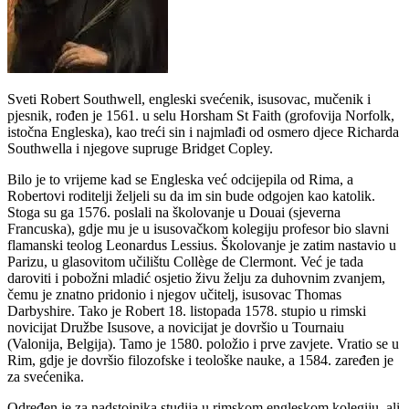
Sveti Robert Southwell, engleski svećenik, isusovac, mučenik i
pjesnik, rođen je 1561. u selu Horsham St Faith (grofovija Norfolk,
istočna Engleska), kao treći sin i najmlađi od osmero djece Richarda
Southwella i njegove supruge Bridget Copley.
Bilo je to vrijeme kad se Engleska već odcijepila od Rima, a
Robertovi roditelji željeli su da im sin bude odgojen kao katolik.
Stoga su ga 1576. poslali na školovanje u Douai (sjeverna
Francuska), gdje mu je u isusovačkom kolegiju profesor bio slavni
flamanski teolog Leonardus Lessius. Školovanje je zatim nastavio u
Parizu, u glasovitom učilištu Collège de Clermont. Već je tada
daroviti i pobožni mladić osjetio živu želju za duhovnim zvanjem,
čemu je znatno pridonio i njegov učitelj, isusovac Thomas
Darbyshire. Tako je Robert 18. listopada 1578. stupio u rimski
novicijat Družbe Isusove, a novicijat je dovršio u Tournaiu
(Valonija, Belgija). Tamo je 1580. položio i prve zavjete. Vratio se u
Rim, gdje je dovršio filozofske i teološke nauke, a 1584. zaređen je
za svećenika.
Određen je za nadstojnika studija u rimskom engleskom kolegiju, ali