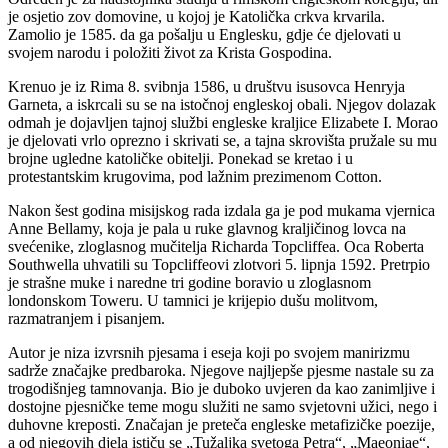
je osjetio zov domovine, u kojoj je Katolička crkva krvarila.
Zamolio je 1585. da ga pošalju u Englesku, gdje će djelovati u
svojem narodu i položiti život za Krista Gospodina.
Krenuo je iz Rima 8. svibnja 1586, u društvu isusovca Henryja
Garneta, a iskrcali su se na istočnoj engleskoj obali. Njegov dolazak
odmah je dojavljen tajnoj službi engleske kraljice Elizabete I. Morao
je djelovati vrlo oprezno i skrivati se, a tajna skrovišta pružale su mu
brojne ugledne katoličke obitelji. Ponekad se kretao i u
protestantskim krugovima, pod lažnim prezimenom Cotton.
Nakon šest godina misijskog rada izdala ga je pod mukama vjernica
Anne Bellamy, koja je pala u ruke glavnog kraljičinog lovca na
svećenike, zloglasnog mučitelja Richarda Topcliffea. Oca Roberta
Southwella uhvatili su Topcliffeovi zlotvori 5. lipnja 1592. Pretrpio
je strašne muke i naredne tri godine boravio u zloglasnom
londonskom Toweru. U tamnici je krijepio dušu molitvom,
razmatranjem i pisanjem.
Autor je niza izvrsnih pjesama i eseja koji po svojem manirizmu
sadrže značajke predbaroka. Njegove najljepše pjesme nastale su za
trogodišnjeg tamnovanja. Bio je duboko uvjeren da kao zanimljive i
dostojne pjesničke teme mogu služiti ne samo svjetovni užici, nego i
duhovne kreposti. Značajan je preteča engleske metafizičke poezije,
a od njegovih djela ističu se „Tužaljka svetoga Petra“, „Maeoniae“,