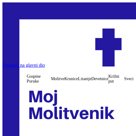
Preskoči na glavni dio
Gospine
Križni
Molitve
Krunice
Litanije
Devetnice
Sveci
Poruke
put