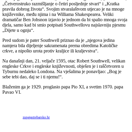
„Četverostruko razmišljanje o četiri posljednje stvari“ i „Kratka
pravila dobrog života“. Svojim stvaralaštvom utjecao je na mnoge
književnike, među njima i na Williama Shakespearea. Veliki
dramatičar Ben Johsnon izjavio je jednom da bi spalio mnoga svoja
djela, samo kad bi smio potpisati Southwellovu najslavniju pjesmu
„Dijete u ognju“.
Pred sudom je pater Southwell priznao da je „njegova jedina
namjera bila dijeljenje sakramenata prema obredima Katoličke
crkve, a nipošto urota protiv kraljice ili kraljevstva“.
Na današnji dan, 21. veljače 1595, otac Robert Southwell, velikan
engleske Crkve i engleske književnosti, obješen je i raščetvoren u
Tyburnu nedaleko Londona. Na vješalima je ponavljao: „Bog je
sebe tebi dao, daj se i ti njemu!“.
Blaženim ga je 1929. proglasio papa Pio XI, a svetim 1970. papa
Pavao VI.
Priredio: Anto S.
Izvor:
zupajastrebarsko.hr