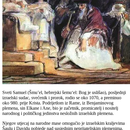
Sveti Samuel (Šmu’el, hebrejski šemu‘el: Bog je uslišao), posljednji
izraelski sudac, svećenik i prorok, rodio se oko 1070, a preminuo
oko 980. prije Krista. Podrijetlom iz Rame, iz Benjaminovog
plemena, sin Elkane i Ane, bio je začetnik, promicatelj i nositelj
narodnog i političkog jedinstva nesložnih izraelskih plemena.
Njegov utjecaj na narodne mase omogućio je izraelskim kraljevima
Šaulu i Davidu pobjede nad susjednim neprijateljskim plemenima.