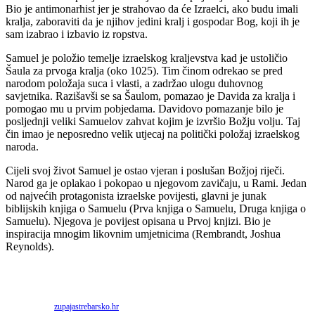
Bio je antimonarhist jer je strahovao da će Izraelci, ako budu imali
kralja, zaboraviti da je njihov jedini kralj i gospodar Bog, koji ih je
sam izabrao i izbavio iz ropstva.
Samuel je položio temelje izraelskog kraljevstva kad je ustoličio
Šaula za prvoga kralja (oko 1025). Tim činom odrekao se pred
narodom položaja suca i vlasti, a zadržao ulogu duhovnog
savjetnika. Razišavši se sa Šaulom, pomazao je Davida za kralja i
pomogao mu u prvim pobjedama. Davidovo pomazanje bilo je
posljednji veliki Samuelov zahvat kojim je izvršio Božju volju. Taj
čin imao je neposredno velik utjecaj na politički položaj izraelskog
naroda.
Cijeli svoj život Samuel je ostao vjeran i poslušan Božjoj riječi.
Narod ga je oplakao i pokopao u njegovom zavičaju, u Rami. Jedan
od najvećih protagonista izraelske povijesti, glavni je junak
biblijskih knjiga o Samuelu (Prva knjiga o Samuelu, Druga knjiga o
Samuelu). Njegova je povijest opisana u Prvoj knjizi. Bio je
inspiracija mnogim likovnim umjetnicima (Rembrandt, Joshua
Reynolds).
Priredio: Anto S.
Izvor:
zupajastrebarsko.hr