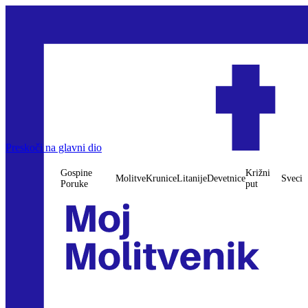
Preskoči na glavni dio
Gospine
Križni
Molitve
Krunice
Litanije
Devetnice
Sveci
Poruke
put