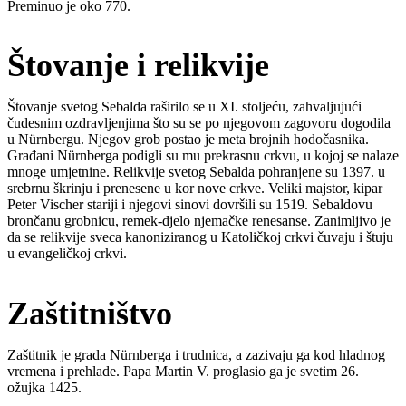
Preminuo je oko 770.
Štovanje i relikvije
Štovanje svetog Sebalda raširilo se u XI. stoljeću, zahvaljujući
čudesnim ozdravljenjima što su se po njegovom zagovoru dogodila
u Nürnbergu. Njegov grob postao je meta brojnih hodočasnika.
Građani Nürnberga podigli su mu prekrasnu crkvu, u kojoj se nalaze
mnoge umjetnine. Relikvije svetog Sebalda pohranjene su 1397. u
srebrnu škrinju i prenesene u kor nove crkve. Veliki majstor, kipar
Peter Vischer stariji i njegovi sinovi dovršili su 1519. Sebaldovu
brončanu grobnicu, remek-djelo njemačke renesanse. Zanimljivo je
da se relikvije sveca kanoniziranog u Katoličkoj crkvi čuvaju i štuju
u evangeličkoj crkvi.
Zaštitništvo
Zaštitnik je grada Nürnberga i trudnica, a zazivaju ga kod hladnog
vremena i prehlade. Papa Martin V. proglasio ga je svetim 26.
ožujka 1425.