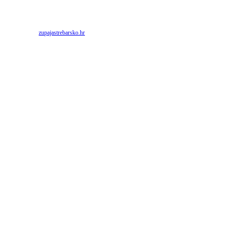
Priredio: Anto S.
Izvor:
zupajastrebarsko.hr