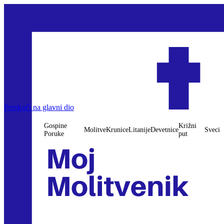
Preskoči na glavni dio
Gospine
Križni
Molitve
Krunice
Litanije
Devetnice
Sveci
Poruke
put