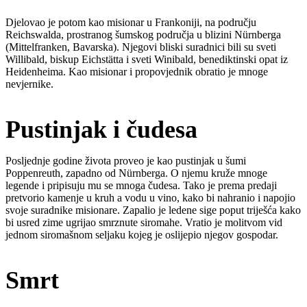
Djelovao je potom kao misionar u Frankoniji, na području
Reichswalda, prostranog šumskog područja u blizini Nürnberga
(Mittelfranken, Bavarska). Njegovi bliski suradnici bili su sveti
Willibald, biskup Eichstätta i sveti Winibald, benediktinski opat iz
Heidenheima. Kao misionar i propovjednik obratio je mnoge
nevjernike.
Pustinjak i čudesa
Posljednje godine života proveo je kao pustinjak u šumi
Poppenreuth, zapadno od Nürnberga. O njemu kruže mnoge
legende i pripisuju mu se mnoga čudesa. Tako je prema predaji
pretvorio kamenje u kruh a vodu u vino, kako bi nahranio i napojio
svoje suradnike misionare. Zapalio je ledene sige poput triješća kako
bi usred zime ugrijao smrznute siromahe. Vratio je molitvom vid
jednom siromašnom seljaku kojeg je oslijepio njegov gospodar.
Smrt