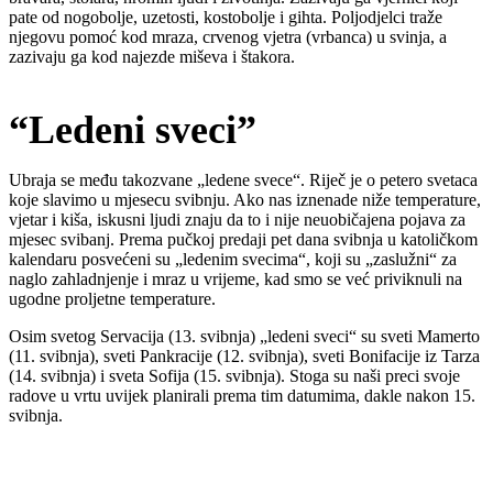
pate od nogobolje, uzetosti, kostobolje i gihta. Poljodjelci traže
njegovu pomoć kod mraza, crvenog vjetra (vrbanca) u svinja, a
zazivaju ga kod najezde miševa i štakora.
“Ledeni sveci”
Ubraja se među takozvane „ledene svece“. Riječ je o petero svetaca
koje slavimo u mjesecu svibnju. Ako nas iznenade niže temperature,
vjetar i kiša, iskusni ljudi znaju da to i nije neuobičajena pojava za
mjesec svibanj. Prema pučkoj predaji pet dana svibnja u katoličkom
kalendaru posvećeni su „ledenim svecima“, koji su „zaslužni“ za
naglo zahladnjenje i mraz u vrijeme, kad smo se već priviknuli na
ugodne proljetne temperature.
Osim svetog Servacija (13. svibnja) „ledeni sveci“ su sveti Mamerto
(11. svibnja), sveti Pankracije (12. svibnja), sveti Bonifacije iz Tarza
(14. svibnja) i sveta Sofija (15. svibnja). Stoga su naši preci svoje
radove u vrtu uvijek planirali prema tim datumima, dakle nakon 15.
svibnja.