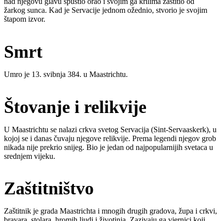
nad njegovu glavu spustio orao i svojim ga krilima zaštitio od
žarkog sunca. Kad je Servacije jednom ožednio, stvorio je svojim
štapom izvor.
Smrt
Umro je 13. svibnja 384. u Maastrichtu.
Štovanje i relikvije
U Maastrichtu se nalazi crkva svetog Servacija (Sint-Servaaskerk), u
kojoj se i danas čuvaju njegove relikvije. Prema legendi njegov grob
nikada nije prekrio snijeg. Bio je jedan od najpopularnijih svetaca u
srednjem vijeku.
Zaštitništvo
Zaštitnik je grada Maastrichta i mnogih drugih gradova, župa i crkvi,
bravara, stolara, hromih ljudi i životinja. Zazivaju ga vjernici koji