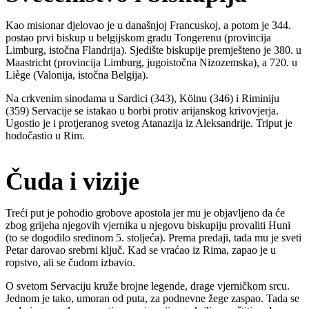
Kao misionar djelovao je u današnjoj Francuskoj, a potom je 344.
postao prvi biskup u belgijskom gradu Tongerenu (provincija
Limburg, istočna Flandrija). Sjedište biskupije premješteno je 380. u
Maastricht (provincija Limburg, jugoistočna Nizozemska), a 720. u
Liège (Valonija, istočna Belgija).
Na crkvenim sinodama u Sardici (343), Kölnu (346) i Riminiju
(359) Servacije se istakao u borbi protiv arijanskog krivovjerja.
Ugostio je i protjeranog svetog Atanazija iz Aleksandrije. Triput je
hodočastio u Rim.
Čuda i vizije
Treći put je pohodio grobove apostola jer mu je objavljeno da će
zbog grijeha njegovih vjernika u njegovu biskupiju provaliti Huni
(to se dogodilo sredinom 5. stoljeća). Prema predaji, tada mu je sveti
Petar darovao srebrni ključ. Kad se vraćao iz Rima, zapao je u
ropstvo, ali se čudom izbavio.
O svetom Servaciju kruže brojne legende, drage vjerničkom srcu.
Jednom je tako, umoran od puta, za podnevne žege zaspao. Tada se