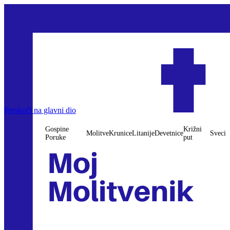
Preskoči na glavni dio
Gospine
Križni
Molitve
Krunice
Litanije
Devetnice
Sveci
Poruke
put