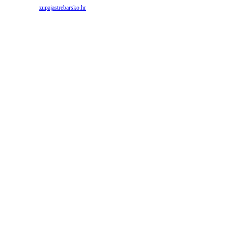
Priredio: Anto S.
Izvor:
zupajastrebarsko.hr