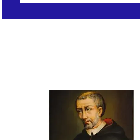
Sveti Stanisław
Kazimierczyk