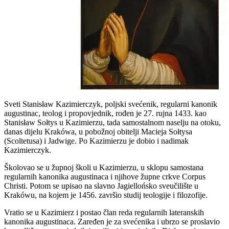
Sveti Stanisław Kazimierczyk, poljski svećenik, regularni kanonik
augustinac, teolog i propovjednik, rođen je 27. rujna 1433. kao
Stanisław Sołtys u Kazimierzu, tada samostalnom naselju na otoku,
danas dijelu Krakówa, u pobožnoj obitelji Macieja Sołtysa
(Scoltetusa) i Jadwige. Po Kazimierzu je dobio i nadimak
Kazimierczyk.
Školovao se u župnoj školi u Kazimierzu, u sklopu samostana
regularnih kanonika augustinaca i njihove župne crkve Corpus
Christi. Potom se upisao na slavno Jagiellońsko sveučilište u
Krakówu, na kojem je 1456. završio studij teologije i filozofije.
Vratio se u Kazimierz i postao član reda regularnih lateranskih
kanonika augustinaca. Zaređen je za svećenika i ubrzo se proslavio