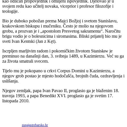
kao odličan propovjednik i omiljeni ispovjednik. Djelovao je u
svojem redu kao učitelj novaka, viceprior i profesor filozofije i
teologije.
Bio je duboko pobožan prema Majci Božjoj i svetom Stanislavu,
krakovskom biskupu i mučeniku. Često je molio na njegovom
grobu, a prozvan je i „apostolom Presvetog sakramenta“. Naročitu
brigu vodio je o bolesnicima i siromasima. Bliski prijatelj bio mu je
sveti Ivan Kentski (Jan z Kęt).
Iscrpljen marljivim radom i pokorničkim životom Stanisław je
preminuo na današnji dan, 3. svibnja 1489, u Kazimierzu. Već su ga
za života smatrali svecem.
Tijelo mu je pokopano u crkvi Corpus Domini u Kazimierzu, a
njegov grob postao je mjesto hodočašća, brojnih čuda, ozdravljenja i
uslišanja.
Njegov zemljak, papa Ivan Pavao II, proglasio ga je blaženim 18.
travnja 1993, a papa Benedikt XVI. proglasio ga je svetim 17.
listopada 2010.
Priredio: Anto S.
Izvor:
zupajastrebarsko.hr