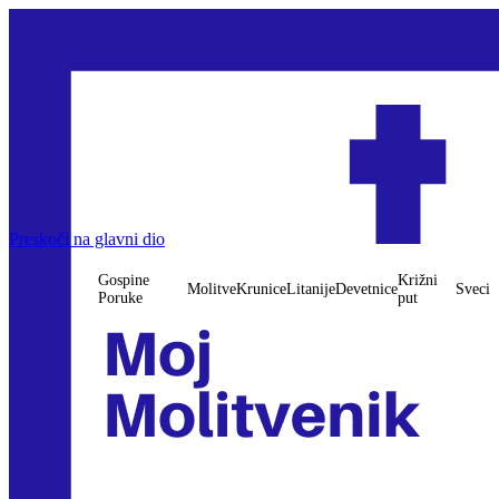
Preskoči na glavni dio
Gospine
Križni
Molitve
Krunice
Litanije
Devetnice
Sveci
Poruke
put