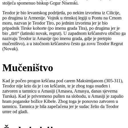
stoljeća spomenuo biskup Grgur Nisenski.
Teodor je bio levantskog podrijetla, po nekim izvorima iz Cilicije,
po drugima iz Armenije. Vojnik u rimskoj legiji u Pontu na Crnom
moru, nazvan je Teodor Tiro, po jednim izvorima jer je bio
pripadnik Tirske kohorte (po imenu grada Tira), po drugima jer je
bio „tīrō“ (latinski novak, regrut). U zapadnom kršćanstvu obično ga
nazivaju Teodor iz Amasije (po imenu grada, gdje je pretrpio
mučeništvo), a u istočnom kršćanstvu često ga zovu Teodor Regrut
(Novak).
Mučeništvo
Kad je počeo progon kršćana pod carem Maksimijanom (305-311),
Teodor nije krio da je i on kršćanin, te je zbog toga osuđen i
zatvoren u tamnicu u Amasiji (Amasea, Amasya, danas sjeverna
Turska). Kad je privremeno pušten na slobodu, u Amasiji je zapalio
hram poganske božice Kibele. Zbog toga je ponovno zatvoren u
tamnicu. Tamnica je bila zapečaćena jer je sudac želio da Teodor
umre od gladi.