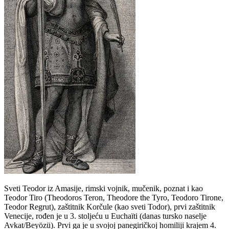
Sveti Teodor iz Amasije, rimski vojnik, mučenik, poznat i kao
Teodor Tiro (Theodoros Teron, Theodore the Tyro, Teodoro Tirone,
Teodor Regrut), zaštitnik Korčule (kao sveti Todor), prvi zaštitnik
Venecije, rođen je u 3. stoljeću u Euchaïti (danas tursko naselje
Avkat/Beyözü). Prvi ga je u svojoj panegiričkoj homiliji krajem 4.