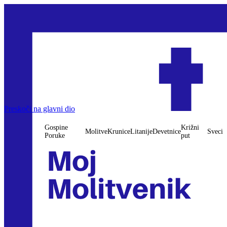
Preskoči na glavni dio
Gospine
Križni
Molitve
Krunice
Litanije
Devetnice
Sveci
Poruke
put