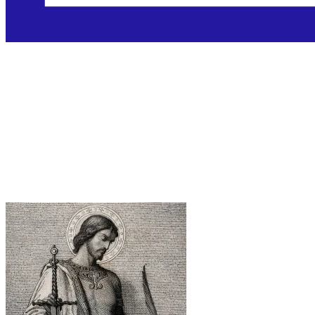
Sveti Teodor iz
Amasije