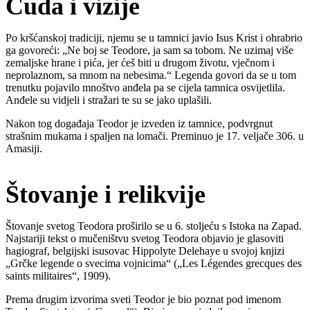
Čuda i vizije
Po kršćanskoj tradiciji, njemu se u tamnici javio Isus Krist i ohrabrio
ga govoreći: „Ne boj se Teodore, ja sam sa tobom. Ne uzimaj više
zemaljske hrane i pića, jer ćeš biti u drugom životu, vječnom i
neprolaznom, sa mnom na nebesima.“ Legenda govori da se u tom
trenutku pojavilo mnoštvo anđela pa se cijela tamnica osvijetlila.
Anđele su vidjeli i stražari te su se jako uplašili.
Nakon tog događaja Teodor je izveden iz tamnice, podvrgnut
strašnim mukama i spaljen na lomači. Preminuo je 17. veljače 306. u
Amasiji.
Štovanje i relikvije
Štovanje svetog Teodora proširilo se u 6. stoljeću s Istoka na Zapad.
Najstariji tekst o mučeništvu svetog Teodora objavio je glasoviti
hagiograf, belgijski isusovac Hippolyte Delehaye u svojoj knjizi
„Grčke legende o svecima vojnicima“ („Les Légendes grecques des
saints militaires“, 1909).
Prema drugim izvorima sveti Teodor je bio poznat pod imenom