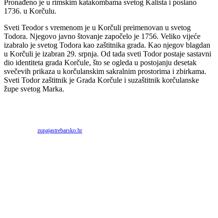
Pronađeno je u rimskim katakombama svetog Kalista i poslano
1736. u Korčulu.
Sveti Teodor s vremenom je u Korčuli preimenovan u svetog
Todora. Njegovo javno štovanje započelo je 1756. Veliko vijeće
izabralo je svetog Todora kao zaštitnika grada. Kao njegov blagdan
u Korčuli je izabran 29. srpnja. Od tada sveti Todor postaje sastavni
dio identiteta grada Korčule, što se ogleda u postojanju desetak
svečevih prikaza u korčulanskim sakralnim prostorima i zbirkama.
Sveti Todor zaštitnik je Grada Korčule i suzaštitnik korčulanske
župe svetog Marka.
Priredio: Anto S.
Izvor:
zupajastrebarsko.hr