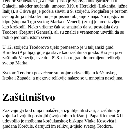
Teodor Stratelates („General“). Bio je zapovjednik garnizona u
Galaciji, također mučenik, umoren 319. u Herakleji (Lukanija, južna
Italija), a Crkva ga je počela slaviti u 9. stoljeću. Proglašen je bratom
svetog Jurja i također mu je pripisano ubijanje zmaja. Na njegovom
kipu (stup na Trgu svetog Marka u Veneciji) zmaj je predstavljen
kao krokodil. Neko vrijeme čak se smatralo da su postojala dva
Teodora (Regrut i General), ali su znalci s vremenom utvrdili da se
radi o jednom, istom svecu.
U 12. stoljeću Teodorovo tijelo preneseno je u talijanski grad
Brindisi (Apulija), gdje ga slave kao zaštitnika grada. Bio je i prvi
zaštitnik Venecije, sve dok 828. nisu u grad dopremljene relikvije
svetog Marka.
Svetom Teodoru posvećene su brojne crkve diljem kršćanskog
Istoka i Zapada, a njegove relikvije nalaze se u mnogim naseljima.
Zaštitništvo
Zazivaju ga kod oluja i nalaženja izgubljenih stvari, a zaštitnik je
vojnika i vojnih postrojbi (svojedobno križara). Papa Klement XII.
udovoljio je molbama korčulanskog biskupa Vinka Kosovića i
građana Korčule, darujući im relikviju-tijelo svetog Teodora.