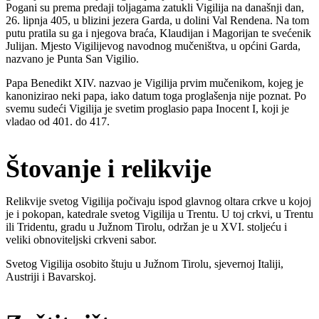
Pogani su prema predaji toljagama zatukli Vigilija na današnji dan,
26. lipnja 405, u blizini jezera Garda, u dolini Val Rendena. Na tom
putu pratila su ga i njegova braća, Klaudijan i Magorijan te svećenik
Julijan. Mjesto Vigilijevog navodnog mučeništva, u općini Garda,
nazvano je Punta San Vigilio.
Papa Benedikt XIV. nazvao je Vigilija prvim mučenikom, kojeg je
kanonizirao neki papa, iako datum toga proglašenja nije poznat. Po
svemu sudeći Vigilija je svetim proglasio papa Inocent I, koji je
vladao od 401. do 417.
Štovanje i relikvije
Relikvije svetog Vigilija počivaju ispod glavnog oltara crkve u kojoj
je i pokopan, katedrale svetog Vigilija u Trentu. U toj crkvi, u Trentu
ili Tridentu, gradu u Južnom Tirolu, održan je u XVI. stoljeću i
veliki obnoviteljski crkveni sabor.
Svetog Vigilija osobito štuju u Južnom Tirolu, sjevernoj Italiji,
Austriji i Bavarskoj.