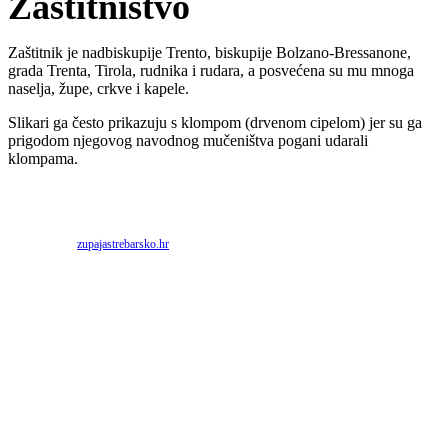
Zaštitništvo
Zaštitnik je nadbiskupije Trento, biskupije Bolzano-Bressanone,
grada Trenta, Tirola, rudnika i rudara, a posvećena su mu mnoga
naselja, župe, crkve i kapele.
Slikari ga često prikazuju s klompom (drvenom cipelom) jer su ga
prigodom njegovog navodnog mučeništva pogani udarali
klompama.
Priredio: Anto S.
Izvor:
zupajastrebarsko.hr