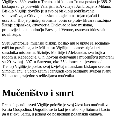
Vigilije se 380. vratio u Trento, a biskupom Trenta postao je 385. Za
biskupa su ga posvetili Valerijan iz Akvileje i Ambrozije iz Milana.
Biskup Vigilije dovršio je u svojoj biskupiji pokrštavanje
stanovništva, a Crkvu je u svkom pogledu nastojao ojačati i
usavršiti. Bio je prijatelj siromaha, borio se protiv lihvara i suzbijao
širenje arijanskog krivovjerja. Djelovao je kao misionar,
propovijedao na području Brescije i Verone, osnovao tridesetak
novih župa.
Sveti Ambrozije, milanski biskup, poslao mu je upute sa socijalno-
etičkim pravilima, a iz Milana su Vigiliju u pomoć stigla i tri
suradnika misionara, Sizinije, Martirije i Aleksandar, sva trojica
rodom iz Kapadocije. O njihovom djelovanju i mučeništvu (umoreni
su 29. svibnja 397. u Sanzenu, oko 35 kilometara sjeverno od
Trenta) Vigilije je poslao svoj izvještaj milanskom biskupu svetom
Simplicijanu, a ubrzo zatim i carigradskom patrijarhu svetom Ivanu
Zlatoustom, zajedno s relikvijama mučenika.
Mučeništvo i smrt
Prema legendi i sveti Vigilije položio je svoj život kao mučenik za
Krista Gospodina. Dogodilo se to kad je srušio kip Saturna i bacio
ga u rijeku Sarcu, u jednog od posljednjih poganskih enklava.