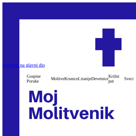
Preskoči na glavni dio
Gospine
Križni
Molitve
Krunice
Litanije
Devetnice
Sveci
Poruke
put