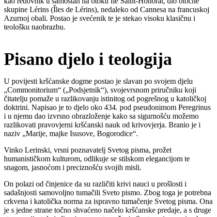
kao redovnik u samostan na otoku Île Saint-Honorat, dio otočne
skupine Lérins (Îles de Lérins), nedaleko od Cannesa na francuskoj
Azurnoj obali. Postao je svećenik te je stekao visoku klasičnu i
teološku naobrazbu.
Pisano djelo i teologija
U povijesti kršćanske dogme postao je slavan po svojem djelu
„Commonitorium“ („Podsjetnik“), svojevrsnom priručniku koji
čitatelju pomaže u razlikovanju istinitog od pogrešnog u katoličkoj
doktrini. Napisao je to djelo oko 434. pod pseudonimom Peregrinus
i u njemu dao izvrsno obrazloženje kako sa sigurnošću možemo
razlikovati pravovjerni kršćanski nauk od krivovjerja. Branio je i
naziv „Marije, majke Isusove, Bogorodice“.
Vinko Lerinski, vrsni poznavatelj Svetog pisma, prožet
humanističkom kulturom, odlikuje se stilskom elegancijom te
snagom, jasnoćom i preciznošću svojih misli.
On polazi od činjenice da su različiti krivi nauci u prošlosti i
sadašnjosti samovoljno tumačili Sveto pismo. Zbog toga je potrebna
crkvena i katolička norma za ispravno tumačenje Svetog pisma. Ona
je s jedne strane točno shvaćeno načelo kršćanske predaje, a s druge