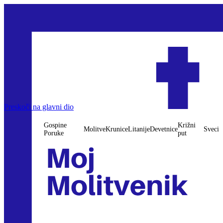
Preskoči na glavni dio
Gospine
Križni
Molitve
Krunice
Litanije
Devetnice
Sveci
Poruke
put