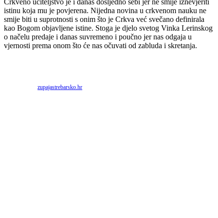
Crkveno učiteljstvo je i danas dosljedno sebi jer ne smije iznevjeriti
istinu koja mu je povjerena. Nijedna novina u crkvenom nauku ne
smije biti u suprotnosti s onim što je Crkva već svečano definirala
kao Bogom objavljene istine. Stoga je djelo svetog Vinka Lerinskog
o načelu predaje i danas suvremeno i poučno jer nas odgaja u
vjernosti prema onom što će nas očuvati od zabluda i skretanja.
Priredio: Anto S.
Izvor:
zupajastrebarsko.hr