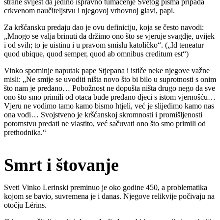
strane svijest da jedino ispravno tumačenje Svetog pisma pripada
crkvenom naučiteljstvu i njegovoj vrhovnoj glavi, papi.
Za kršćansku predaju dao je ovu definiciju, koja se često navodi:
„Mnogo se valja brinuti da držimo ono što se vjeruje svagdje, uvijek
i od svih; to je uistinu i u pravom smislu katoličko“. („Id teneatur
quod ubique, quod semper, quod ab omnibus creditum est“)
Vinko spominje naputak pape Stjepana i ističe neke njegove važne
misli: „Ne smije se uvoditi ništa novo što bi bilo u suprotnosti s onim
što nam je predano… Pobožnost ne dopušta ništa drugo nego da sve
ono što smo primili od otaca bude predano djeci s istom vjernošću…
Vjeru ne vodimo tamo kamo bismo htjeli, već je slijedimo kamo nas
ona vodi… Svojstveno je kršćanskoj skromnosti i promišljenosti
potomstvu predati ne vlastito, već sačuvati ono što smo primili od
prethodnika.“
Smrt i štovanje
Sveti Vinko Lerinski preminuo je oko godine 450, a problematika
kojom se bavio, suvremena je i danas. Njegove relikvije počivaju na
otočju Lérins.