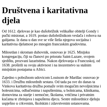
Društvena i karitativna
djela
Od 1612. djelovao je kao dušobrižnik velikaške obitelji Gondy i
pučki misionar, a 1619. postao dušobrižnikom veslača i robova na
galijama. Iz dana u dan sve se više širila njegova socijalna i
karitativna djelatnost po mnogim francuskim gradovima.
Milosrdan i skroman duhovnik, osnovao je 1625. Misijsku
kongregaciju, čiji su članovi po prioratu Saint-Lazare, svojem
sjedištu, prozvani lazaristima. Nakon djelovanja u Francuskoj, od
1638. proširili su svoju aktivnost i na inozemstvo sa stalnim
misijskim postajama u Africi.
Zajedno s pobožnom udovicom Louisom de Marillac osnovao je
1633. i Družbu milosrdnih sestara. Od tada pa sve do danas ta
Vinkova karitativna družba pomaže svim mogućim nevoljnicima i
bolesnicima, odbačenima i napuštenima, u bolnicama, klinikama,
domovima za starije i nemoćne, školama, vrtićima i privatnim
kućama te zbrinjava i napuštenu djecu. Sestre milosrdnice djeluju
uspješno u crkvenim, školskim i zdavstvenim ustanovama.