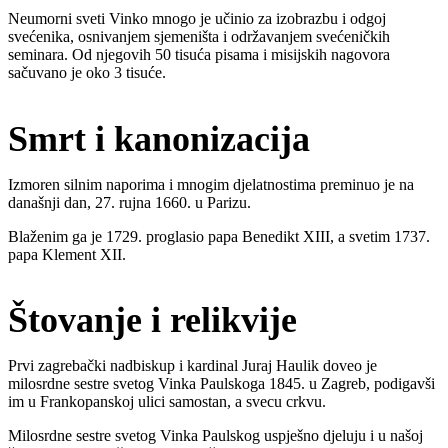
Neumorni sveti Vinko mnogo je učinio za izobrazbu i odgoj
svećenika, osnivanjem sjemeništa i održavanjem svećeničkih
seminara. Od njegovih 50 tisuća pisama i misijskih nagovora
sačuvano je oko 3 tisuće.
Smrt i kanonizacija
Izmoren silnim naporima i mnogim djelatnostima preminuo je na
današnji dan, 27. rujna 1660. u Parizu.
Blaženim ga je 1729. proglasio papa Benedikt XIII, a svetim 1737.
papa Klement XII.
Štovanje i relikvije
Prvi zagrebački nadbiskup i kardinal Juraj Haulik doveo je
milosrdne sestre svetog Vinka Paulskoga 1845. u Zagreb, podigavši
im u Frankopanskoj ulici samostan, a svecu crkvu.
Milosrdne sestre svetog Vinka Paulskog uspješno djeluju i u našoj