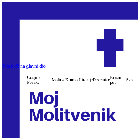
Preskoči na glavni dio
Gospine
Križni
Molitve
Krunice
Litanije
Devetnice
Sveci
Poruke
put