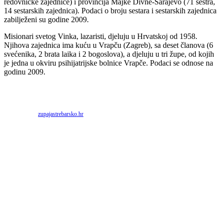
redovničke zajednice) i provincija Majke Divne-Sarajevo (71 sestra,
14 sestarskih zajednica). Podaci o broju sestara i sestarskih zajednica
zabilježeni su godine 2009.
Misionari svetog Vinka, lazaristi, djeluju u Hrvatskoj od 1958.
Njihova zajednica ima kuću u Vrapču (Zagreb), sa deset članova (6
svećenika, 2 brata laika i 2 bogoslova), a djeluju u tri župe, od kojih
je jedna u okviru psihijatrijske bolnice Vrapče. Podaci se odnose na
godinu 2009.
Priredio: Anto S.
Izvor:
zupajastrebarsko.hr