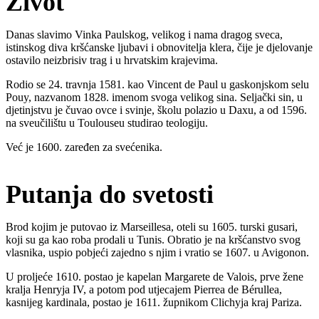
Život
Danas slavimo Vinka Paulskog, velikog i nama dragog sveca,
istinskog diva kršćanske ljubavi i obnovitelja klera, čije je djelovanje
ostavilo neizbrisiv trag i u hrvatskim krajevima.
Rodio se 24. travnja 1581. kao Vincent de Paul u gaskonjskom selu
Pouy, nazvanom 1828. imenom svoga velikog sina. Seljački sin, u
djetinjstvu je čuvao ovce i svinje, školu polazio u Daxu, a od 1596.
na sveučilištu u Toulouseu studirao teologiju.
Već je 1600. zaređen za svećenika.
Putanja do svetosti
Brod kojim je putovao iz Marseillesa, oteli su 1605. turski gusari,
koji su ga kao roba prodali u Tunis. Obratio je na kršćanstvo svog
vlasnika, uspio pobjeći zajedno s njim i vratio se 1607. u Avigonon.
U proljeće 1610. postao je kapelan Margarete de Valois, prve žene
kralja Henryja IV, a potom pod utjecajem Pierrea de Bérullea,
kasnijeg kardinala, postao je 1611. župnikom Clichyja kraj Pariza.