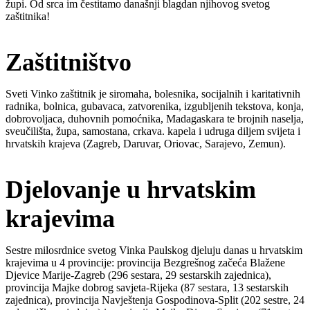
župi. Od srca im čestitamo današnji blagdan njihovog svetog
zaštitnika!
Zaštitništvo
Sveti Vinko zaštitnik je siromaha, bolesnika, socijalnih i karitativnih
radnika, bolnica, gubavaca, zatvorenika, izgubljenih tekstova, konja,
dobrovoljaca, duhovnih pomoćnika, Madagaskara te brojnih naselja,
sveučilišta, župa, samostana, crkava. kapela i udruga diljem svijeta i
hrvatskih krajeva (Zagreb, Daruvar, Oriovac, Sarajevo, Zemun).
Djelovanje u hrvatskim
krajevima
Sestre milosrdnice svetog Vinka Paulskog djeluju danas u hrvatskim
krajevima u 4 provincije: provincija Bezgrešnog začeća Blažene
Djevice Marije-Zagreb (296 sestara, 29 sestarskih zajednica),
provincija Majke dobrog savjeta-Rijeka (87 sestara, 13 sestarskih
zajednica), provincija Navještenja Gospodinova-Split (202 sestre, 24