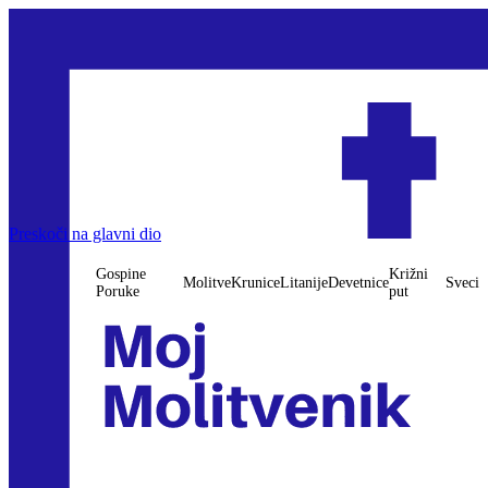
Preskoči na glavni dio
Gospine
Križni
Molitve
Krunice
Litanije
Devetnice
Sveci
Poruke
put