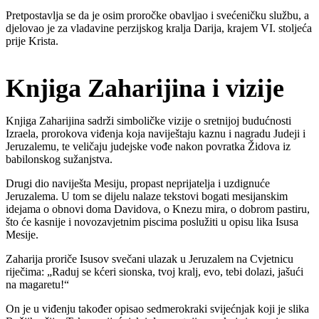
Pretpostavlja se da je osim proročke obavljao i svećeničku službu, a
djelovao je za vladavine perzijskog kralja Darija, krajem VI. stoljeća
prije Krista.
Knjiga Zaharijina i vizije
Knjiga Zaharijina sadrži simboličke vizije o sretnijoj budućnosti
Izraela, prorokova viđenja koja naviještaju kaznu i nagradu Judeji i
Jeruzalemu, te veličaju judejske vođe nakon povratka Židova iz
babilonskog sužanjstva.
Drugi dio naviješta Mesiju, propast neprijatelja i uzdignuće
Jeruzalema. U tom se dijelu nalaze tekstovi bogati mesijanskim
idejama o obnovi doma Davidova, o Knezu mira, o dobrom pastiru,
što će kasnije i novozavjetnim piscima poslužiti u opisu lika Isusa
Mesije.
Zaharija proriče Isusov svečani ulazak u Jeruzalem na Cvjetnicu
riječima: „Raduj se kćeri sionska, tvoj kralj, evo, tebi dolazi, jašući
na magaretu!“
On je u viđenju također opisao sedmerokraki svijećnjak koji je slika