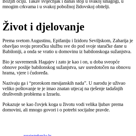
Božjih očiju. Takav svijećnjak i danas stoji u svakoj sinagogi, u
mnogim crkvama i u svakoj pobožnoj židovskoj obitelji.
Život i djelovanje
Prema svetom Augustinu, Epifaniju i Izidoru Seviljskom, Zaharija je
obavljao svoju proročku službu sve do pod svoje staračke dane u
Babiloniji, a onda se vratio u domovinu iz babilonskoga sužanjstva.
Bio je suvremenik Hagajev i zato je kao i on, u doba sveopće
obnove poslije babilonskog sužanjstva, sav usredotočen na obnovu
hrama, vjere i ćudoređa.
Nazivaju ga i “prorokom mesijanskih nada”. U narodu je uživao
veliko poštovanje te je imao znatan utjecaj na rješenje tadašnjih
društvenih problema u Izraelu.
Pokazuje se kao čovjek koga u životu vodi velika ljubav prema
domovini, ali mnogo govori i o potrebi socijalne pravde.
Priredio: Anto S.
Izvor:
zupajastrebarsko.hr