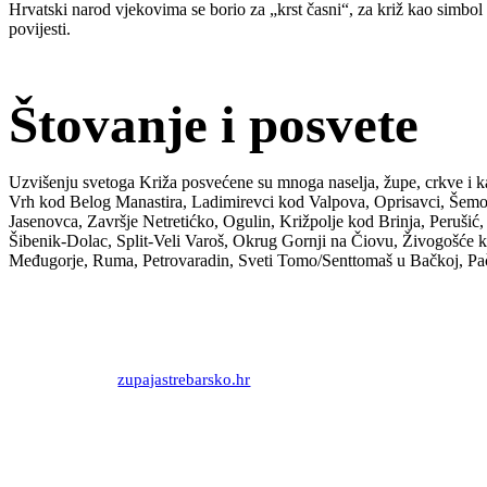
Hrvatski narod vjekovima se borio za „krst časni“, za križ kao simbol n
povijesti.
Štovanje i posvete
Uzvišenju svetoga Križa posvećene su mnoga naselja, župe, crkve i ka
Vrh kod Belog Manastira, Ladimirevci kod Valpova, Oprisavci, Šemovci
Jasenovca, Završje Netretićko, Ogulin, Križpolje kod Brinja, Peruši
Šibenik-Dolac, Split-Veli Varoš, Okrug Gornji na Čiovu, Živogošće
Međugorje, Ruma, Petrovaradin, Sveti Tomo/Senttomaš u Bačkoj, Pači
Priredio: Anto S.
Izvor:
zupajastrebarsko.hr