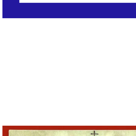
Uzvišenje sveto
Križa