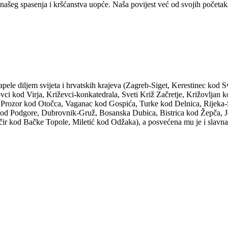
ašeg spasenja i kršćanstva uopće. Naša povijest već od svojih početaka s
pele diljem svijeta i hrvatskih krajeva (Zagreb-Siget, Kerestinec kod 
 kod Virja, Križevci-konkatedrala, Sveti Križ Začretje, Križovljan ko
ć, Prozor kod Otočca, Vaganac kod Gospića, Turke kod Delnica, Rijeka
 kod Podgore, Dubrovnik-Gruž, Bosanska Dubica, Bistrica kod Žepča, J
r kod Bačke Topole, Miletić kod Odžaka), a posvećena mu je i slavna