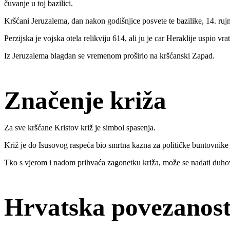
čuvanje u toj bazilici.
Kršćani Jeruzalema, dan nakon godišnjice posvete te bazilike, 14. rujna, 
Perzijska je vojska otela relikviju 614, ali ju je car Heraklije uspio vr
Iz Jeruzalema blagdan se vremenom proširio na kršćanski Zapad.
Značenje križa
Za sve kršćane Kristov križ je simbol spasenja.
Križ je do Isusovog raspeća bio smrtna kazna za političke buntovnike 
Tko s vjerom i nadom prihvaća zagonetku križa, može se nadati duho
Hrvatska povezanost