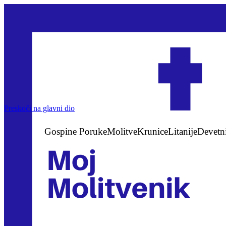
Preskoči na glavni dio
Gospine Poruke
Molitve
Krunice
Litanije
Devetn