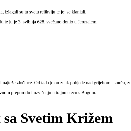
izlagali su tu svetu relikviju te joj se klanjali.
atiti te ju je 3. svibnja 628. svečano donio u Jeruzalem.
i najteže zločince. Od tada je on znak pobjede nad grijehom i smrću, zn
vnom preporodu i uzvišenju u trajnu sreću s Bogom.
 sa Svetim Križem