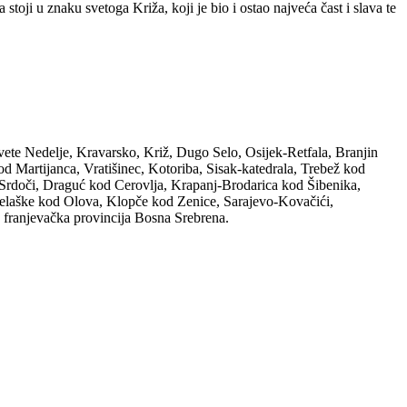
toji u znaku svetoga Križa, koji je bio i ostao najveća čast i slava te
Svete Nedelje, Kravarsko, Križ, Dugo Selo, Osijek-Retfala, Branjin
d Martijanca, Vratišinec, Kotoriba, Sisak-katedrala, Trebež kod
-Srdoči, Draguć kod Cerovlja, Krapanj-Brodarica kod Šibenika,
elaške kod Olova, Klopče kod Zenice, Sarajevo-Kovačići,
 franjevačka provincija Bosna Srebrena.