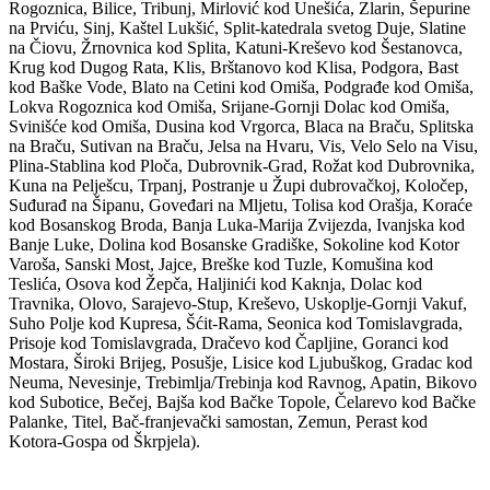
Rogoznica, Bilice, Tribunj, Mirlović kod Unešića, Zlarin, Šepurine
na Prviću, Sinj, Kaštel Lukšić, Split-katedrala svetog Duje, Slatine
na Čiovu, Žrnovnica kod Splita, Katuni-Kreševo kod Šestanovca,
Krug kod Dugog Rata, Klis, Brštanovo kod Klisa, Podgora, Bast
kod Baške Vode, Blato na Cetini kod Omiša, Podgrađe kod Omiša,
Lokva Rogoznica kod Omiša, Srijane-Gornji Dolac kod Omiša,
Svinišće kod Omiša, Dusina kod Vrgorca, Blaca na Braču, Splitska
na Braču, Sutivan na Braču, Jelsa na Hvaru, Vis, Velo Selo na Visu,
Plina-Stablina kod Ploča, Dubrovnik-Grad, Rožat kod Dubrovnika,
Kuna na Pelješcu, Trpanj, Postranje u Župi dubrovačkoj, Koločep,
Suđurađ na Šipanu, Goveđari na Mljetu, Tolisa kod Orašja, Koraće
kod Bosanskog Broda, Banja Luka-Marija Zvijezda, Ivanjska kod
Banje Luke, Dolina kod Bosanske Gradiške, Sokoline kod Kotor
Varoša, Sanski Most, Jajce, Breške kod Tuzle, Komušina kod
Teslića, Osova kod Žepča, Haljinići kod Kaknja, Dolac kod
Travnika, Olovo, Sarajevo-Stup, Kreševo, Uskoplje-Gornji Vakuf,
Suho Polje kod Kupresa, Šćit-Rama, Seonica kod Tomislavgrada,
Prisoje kod Tomislavgrada, Dračevo kod Čapljine, Goranci kod
Mostara, Široki Brijeg, Posušje, Lisice kod Ljubuškog, Gradac kod
Neuma, Nevesinje, Trebimlja/Trebinja kod Ravnog, Apatin, Bikovo
kod Subotice, Bečej, Bajša kod Bačke Topole, Čelarevo kod Bačke
Palanke, Titel, Bač-franjevački samostan, Zemun, Perast kod
Kotora-Gospa od Škrpjela).