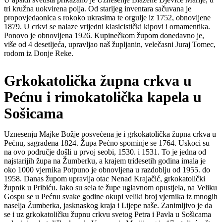
tri kružna uokvirena polja. Od starijeg inventara sačuvana je
propovjedaonica s rokoko ukrasima te orgulje iz 1752, obnovljene
1879. U crkvi se nalaze vrijedni klasicistički kipovi i ornamentika.
Ponovo je obnovljena 1926. Kupinečkom župom donedavno je,
više od 4 desetljeća, upravljao naš župljanin, velečasni Juraj Tomec,
rodom iz Donje Reke.
Grkokatolička župna crkva u
Pećnu i rimokatolička kapela u
Sošicama
Uznesenju Majke Božje posvećena je i grkokatolička župna crkva u
Pećnu, sagrađena 1824. Župa Pećno spominje se 1764. Uskoci su
na ovo područje došli u prvoj seobi, 1530. i 1531. To je jedna od
najstarijih župa na Žumberku, a krajem tridesetih godina imala je
oko 1000 vjernika Potpuno je obnovljena u razdoblju od 1955. do
1958. Danas župom upravlja otac Nenad Krajačić, grkokatolički
župnik u Pribiću. Iako su sela te župe uglavnom opustjela, na Veliku
Gospu se u Pećnu svake godine okupi veliki broj vjernika iz mnogih
naselja Žumberka, jasknaskog kraja i Lijepe naše. Zanimljivo je da
se i uz grkokatoličku župnu crkvu svetog Petra i Pavla u Sošicama