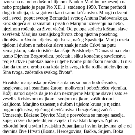
uznesena na nebo dušom i tijelom. Nauk o Marijinu uznesenju na
nebo proglasio je papa Pio XII, 1. studenog 1950. Tome prethodi
duga tradicija, stara gotovo kao i samo kršćanstvo. Mnogi crkveni
oci i sveci, poput svetog Bernarda i svetog Antuna Padovanskoga,
kroz stoljeća su razmatrali i pisali o Marijinu uznesenju na nebo,
njezinom rođenju za život vječni. Od petoga stoljeća kršćani slave
završetak Marijina zemaljskog života zbog njezina posebnog
dioništva u životu i djelovanju Isusa, našeg Spasitelja. Marija uzeta
tijelom i dušom u nebesku slavu znak je nade Crkvi na putu
zemaljskom, kako to ističe današnje Predslovlje: “Danas si na nebo
uznio Djevicu Bogorodicu, početak i sliku konačnog savršenstva
tvoje Crkve i putokaz nade i utjehe tvome putničkom narodu. Ti nisi
dao da trune u grobu ona koja je iz svoga krila rodila utjelovljenog
Sina tvoga, začetnika svakog života”.
Hrvatska marijanska prošteništa danas su puna hodočasnika,
raspjevana su i osunčana žarom, molitvom i pobožnošću vjernika.
Božji narod osjeća da je to dan neizmjerne Marijine slave i zato se
veseli s Kristovom majkom i svojom majkom, zaštitnicom i
kraljicom. Marijino uznesenje dušom i tijelom kruna je njezina
bogomajčinstva, vječnog djevičanstva i bezgrešnog začeća.
Uznesenju Blažene Djevice Marije posvećena su mnoga naselja,
župe, crkve i kapele diljem svijeta i hrvatskih krajeva. Njihov
rekordni broj u svim hrvatskim županijama i svim krajevima gdje od
davnina žive Hrvati (Bosna, Hercegovina, Bačka, Srijem, Boka