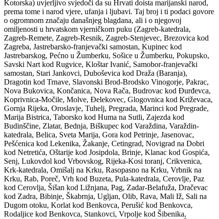
Kotorska) uvjerljivo svjedoči da su Hrvati doista marijanski narod,
prema tome i narod vjere, ufanja i ljubavi. Taj broj i ti podaci govore
o ogromnom značaju današnjeg blagdana, ali i o njegovoj
omiljenosti u hrvatskom vjerničkom puku (Zagreb-katedrala,
Zagreb-Remete, Zagreb-Resnik, Zagreb-Stenjevec, Brezovica kod
Zagreba, Jastrebarsko-franjevački samostan, Kupinec kod
Jastrebarskog, Pećno u Žumberku, Sošice u Žumberku, Pokupsko,
Savski Nart kod Rugvice, Kloštar Ivanić, Samobor-franjevački
samostan, Stari Jankovci, Duboševica kod Draža (Baranja),
Dragotin kod Trnave, Slavonski Brod-Brodsko Vinogorje, Pakrac,
Nova Bukovica, Končanica, Nova Rača, Budrovac kod Đurđevca,
Koprivnica-Močile, Molve, Đelekovec, Glogovnica kod Križevaca,
Gornja Rijeka, Oroslavje, Tuhelj, Pregrada, Marinci kod Pregrade,
Marija Bistrica, Taborsko kod Huma na Sutli, Zajezda kod
Budinščine, Zlatar, Bednja, Biškupec kod Varaždina, Varaždin-
katedrala, Belica, Sveta Marija, Gora kod Petrinje, Jasenovac,
Pešćenica kod Lekenika, Žakanje, Cetingrad, Novigrad na Dobri
kod Netretića, Oštarije kod Josipdola, Brinje, Klanac kod Gospića,
Senj, Lukovdol kod Vrbovskog, Rijeka-Kosi toranj, Crikvenica,
Krk-katedrala, Omišalj na Krku, Rasopasno na Krku, Vrbnik na
Krku, Rab, Poreč, Vrh kod Buzeta, Pula-katedrala, Cerovlje, Paz
kod Cerovlja, Šišan kod Ližnjana, Pag, Zadar-Belafuža, Dračevac
kod Zadra, Bibinje, Škabrnja, Ugljan, Olib, Rava, Mali Iž, Sali na
Dugom otoku, Korlat kod Benkovca, Perušić kod Benkovca,
Rodaljice kod Benkovca, Stankovci, Vrpolje kod Šibenika,