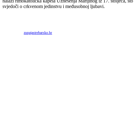
nalazi rimokatolička kapela Uznesenja Marijinog iz 17. stoljeća, što
svjedoči o crkvenom jedinstvu i međusobnoj ljubavi.
Priredio: Anto S.
Izvor:
zupajastrebarsko.hr