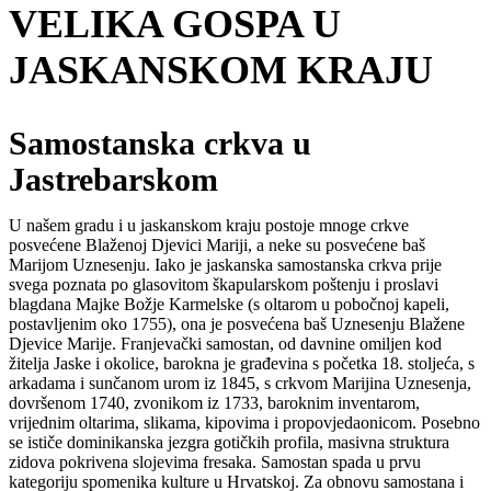
VELIKA GOSPA U
JASKANSKOM KRAJU
Samostanska crkva u
Jastrebarskom
U našem gradu i u jaskanskom kraju postoje mnoge crkve
posvećene Blaženoj Djevici Mariji, a neke su posvećene baš
Marijom Uznesenju. Iako je jaskanska samostanska crkva prije
svega poznata po glasovitom škapularskom poštenju i proslavi
blagdana Majke Božje Karmelske (s oltarom u pobočnoj kapeli,
postavljenim oko 1755), ona je posvećena baš Uznesenju Blažene
Djevice Marije. Franjevački samostan, od davnine omiljen kod
žitelja Jaske i okolice, barokna je građevina s početka 18. stoljeća, s
arkadama i sunčanom urom iz 1845, s crkvom Marijina Uznesenja,
dovršenom 1740, zvonikom iz 1733, baroknim inventarom,
vrijednim oltarima, slikama, kipovima i propovjedaonicom. Posebno
se ističe dominikanska jezgra gotičkih profila, masivna struktura
zidova pokrivena slojevima fresaka. Samostan spada u prvu
kategoriju spomenika kulture u Hrvatskoj. Za obnovu samostana i