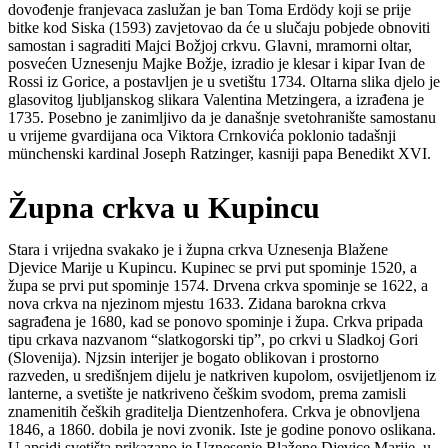
dovođenje franjevaca zaslužan je ban Toma Erdödy koji se prije
bitke kod Siska (1593) zavjetovao da će u slučaju pobjede obnoviti
samostan i sagraditi Majci Božjoj crkvu. Glavni, mramorni oltar,
posvećen Uznesenju Majke Božje, izradio je klesar i kipar Ivan de
Rossi iz Gorice, a postavljen je u svetištu 1734. Oltarna slika djelo je
glasovitog ljubljanskog slikara Valentina Metzingera, a izrađena je
1735. Posebno je zanimljivo da je današnje svetohranište samostanu
u vrijeme gvardijana oca Viktora Crnkovića poklonio tadašnji
münchenski kardinal Joseph Ratzinger, kasniji papa Benedikt XVI.
Župna crkva u Kupincu
Stara i vrijedna svakako je i župna crkva Uznesenja Blažene
Djevice Marije u Kupincu. Kupinec se prvi put spominje 1520, a
župa se prvi put spominje 1574. Drvena crkva spominje se 1622, a
nova crkva na njezinom mjestu 1633. Zidana barokna crkva
sagrađena je 1680, kad se ponovo spominje i župa. Crkva pripada
tipu crkava nazvanom “slatkogorski tip”, po crkvi u Sladkoj Gori
(Slovenija). Njzsin interijer je bogato oblikovan i prostorno
razveden, u središnjem dijelu je natkriven kupolom, osvijetljenom iz
lanterne, a svetište je natkriveno češkim svodom, prema zamisli
znamenitih čeških graditelja Dientzenhofera. Crkva je obnovljena
1846, a 1860. dobila je novi zvonik. Iste je godine ponovo oslikana.
U apsidi svetišta prikazano je Uznesenje Blažene Djevice Marije, u