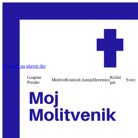
Gospine Poruke
Preskoči na glavni dio
Molitve
Krunice
Litanije
Devetnice
Križni put
Sveci