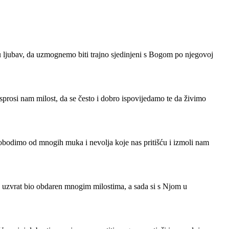
ku ljubav, da uzmognemo biti trajno sjedinjeni s Bogom po njegovoj
prosi nam milost, da se često i dobro ispovijedamo te da živimo
lobodimo od mnogih muka i nevolja koje nas pritišću i izmoli nam
a uzvrat bio obdaren mnogim milostima, a sada si s Njom u