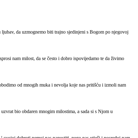
ku ljubav, da uzmognemo biti trajno sjedinjeni s Bogom po njegovoj
prosi nam milost, da se često i dobro ispovijedamo te da živimo
lobodimo od mnogih muka i nevolja koje nas pritišću i izmoli nam
a uzvrat bio obdaren mnogim milostima, a sada si s Njom u
 svojoj dobroti nemoj nas napustiti, nego nas utješi i posreduj nam