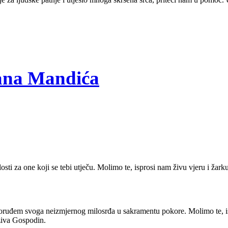
dana Mandića
ti za one koji se tebi utječu. Molimo te, isprosi nam živu vjeru i žar
 oruđem svoga neizmjernog milosrđa u sakramentu pokore. Molimo te, is
ziva Gospodin.