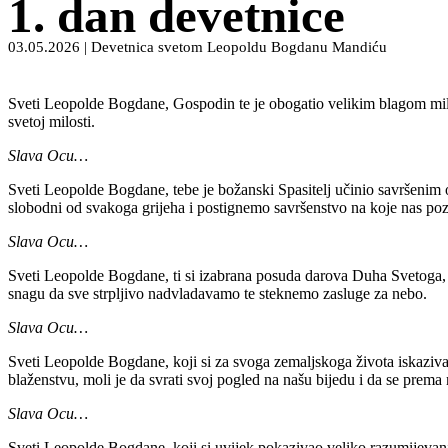
1. dan devetnice
03.05.2026 | Devetnica svetom Leopoldu Bogdanu Mandiću
Sveti Leopolde Bogdane, Gospodin te je obogatio velikim blagom milos
svetoj milosti.
Slava Ocu…
Sveti Leopolde Bogdane, tebe je božanski Spasitelj učinio savršenim
slobodni od svakoga grijeha i postignemo savršenstvo na koje nas po
Slava Ocu…
Sveti Leopolde Bogdane, ti si izabrana posuda darova Duha Svetoga, k
snagu da sve strpljivo nadvladavamo te steknemo zasluge za nebo.
Slava Ocu…
Sveti Leopolde Bogdane, koji si za svoga zemaljskoga života iskaziva
blaženstvu, moli je da svrati svoj pogled na našu bijedu i da se pr
Slava Ocu…
Sveti Leopolde Bogdane, koji si uvijek pokazivao veliko razumijevanje