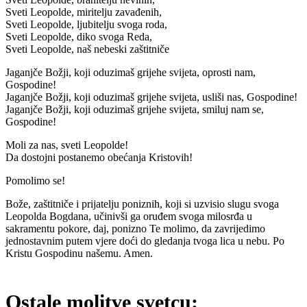
Sveti Leopolde, miritelju zavađenih,
Sveti Leopolde, ljubitelju svoga roda,
Sveti Leopolde, diko svoga Reda,
Sveti Leopolde, naš nebeski zaštitniče
Jaganjče Božji, koji oduzimaš grijehe svijeta, oprosti nam,
Gospodine!
Jaganjče Božji, koji oduzimaš grijehe svijeta, usliši nas, Gospodine!
Jaganjče Božji, koji oduzimaš grijehe svijeta, smiluj nam se,
Gospodine!
Moli za nas, sveti Leopolde!
Da dostojni postanemo obećanja Kristovih!
Pomolimo se!
Bože, zaštitniče i prijatelju poniznih, koji si uzvisio slugu svoga
Leopolda Bogdana, učinivši ga oruđem svoga milosrđa u
sakramentu pokore, daj, ponizno Te molimo, da zavrijedimo
jednostavnim putem vjere doći do gledanja tvoga lica u nebu. Po
Kristu Gospodinu našemu. Amen.
Ostale molitve svetcu: