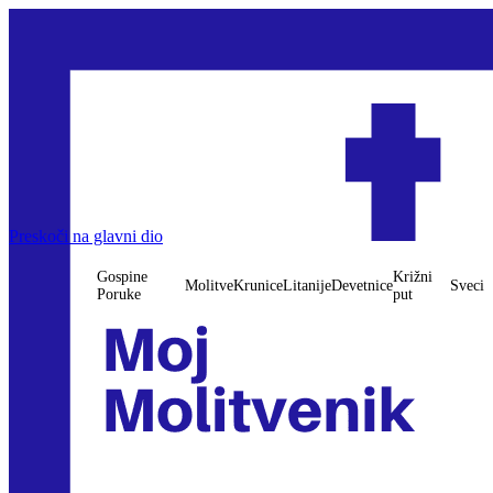
Gospine Poruke
Preskoči na glavni dio
Molitve
Krunice
Litanije
Devetnice
Križni put
Sveci