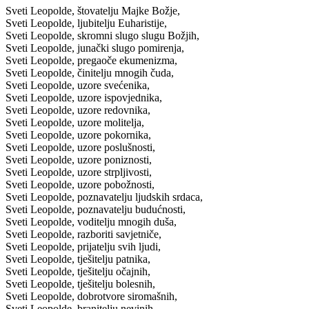
Sveti Leopolde, štovatelju Majke Božje,
Sveti Leopolde, ljubitelju Euharistije,
Sveti Leopolde, skromni slugo slugu Božjih,
Sveti Leopolde, junački slugo pomirenja,
Sveti Leopolde, pregaoče ekumenizma,
Sveti Leopolde, činitelju mnogih čuda,
Sveti Leopolde, uzore svećenika,
Sveti Leopolde, uzore ispovjednika,
Sveti Leopolde, uzore redovnika,
Sveti Leopolde, uzore molitelja,
Sveti Leopolde, uzore pokornika,
Sveti Leopolde, uzore poslušnosti,
Sveti Leopolde, uzore poniznosti,
Sveti Leopolde, uzore strpljivosti,
Sveti Leopolde, uzore pobožnosti,
Sveti Leopolde, poznavatelju ljudskih srdaca,
Sveti Leopolde, poznavatelju budućnosti,
Sveti Leopolde, voditelju mnogih duša,
Sveti Leopolde, razboriti savjetniče,
Sveti Leopolde, prijatelju svih ljudi,
Sveti Leopolde, tješitelju patnika,
Sveti Leopolde, tješitelju očajnih,
Sveti Leopolde, tješitelju bolesnih,
Sveti Leopolde, dobrotvore siromašnih,
Sveti Leopolde, branitelju nevinih,