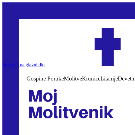
Preskoči na glavni dio
Gospine Poruke
Molitve
Krunice
Litanije
Devetn