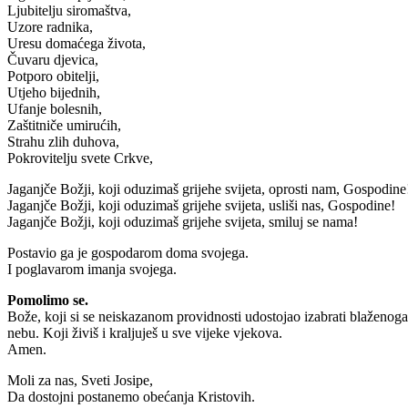
Ljubitelju siromaštva,
Uzore radnika,
Uresu domaćega života,
Čuvaru djevica,
Potporo obitelji,
Utjeho bijednih,
Ufanje bolesnih,
Zaštitniče umirućih,
Strahu zlih duhova,
Pokrovitelju svete Crkve,
Jaganjče Božji, koji oduzimaš grijehe svijeta, oprosti nam, Gospodine
Jaganjče Božji, koji oduzimaš grijehe svijeta, usliši nas, Gospodine!
Jaganjče Božji, koji oduzimaš grijehe svijeta, smiluj se nama!
Postavio ga je gospodarom doma svojega.
I poglavarom imanja svojega.
Pomolimo se.
Bože, koji si se neiskazanom providnosti udostojao izabrati blaženog
nebu. Koji živiš i kraljuješ u sve vijeke vjekova.
Amen.
Moli za nas, Sveti Josipe,
Da dostojni postanemo obećanja Kristovih.