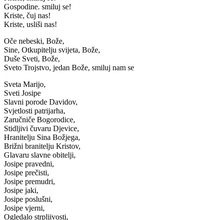
Gospodine. smiluj se!
Kriste, čuj nas!
Kriste, usliši nas!
Oče nebeski, Bože,
Sine, Otkupitelju svijeta, Bože,
Duše Sveti, Bože,
Sveto Trojstvo, jedan Bože, smiluj nam se
Sveta Marijo,
Sveti Josipe
Slavni porode Davidov,
Svjetlosti patrijarha,
Zaručniče Bogorodice,
Stidljivi čuvaru Djevice,
Hranitelju Sina Božjega,
Brižni branitelju Kristov,
Glavaru slavne obitelji,
Josipe pravedni,
Josipe prečisti,
Josipe premudri,
Josipe jaki,
Josipe poslušni,
Josipe vjerni,
Ogledalo strpljivosti,