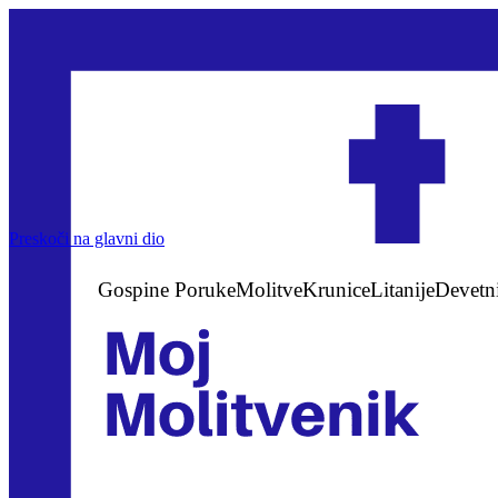
Preskoči na glavni dio
Gospine Poruke
Molitve
Krunice
Litanije
Devetn