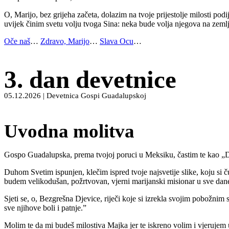
O, Marijo, bez grijeha začeta, dolazim na tvoje prijestolje milosti po
uvijek činim svetu volju tvoga Sina: neka bude volja njegova na zemlj
Oče naš
…
Zdravo, Marijo
…
Slava Ocu
…
3. dan devetnice
05.12.2026 | Devetnica Gospi Guadalupskoj
Uvodna molitva
Gospo Guadalupska, prema tvojoj poruci u Meksiku, častim te kao „Dje
Duhom Svetim ispunjen, klečim ispred tvoje najsvetije slike, koju si č
budem velikodušan, požrtvovan, vjerni marijanski misionar u sve dan
Sjeti se, o, Bezgrešna Djevice, riječi koje si izrekla svojim pobožn
sve njihove boli i patnje.”
Molim te da mi budeš milostiva Majka jer te iskreno volim i vjerujem