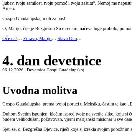
ljubav, tvoju samilost, tvoju pomoć i tvoju zaštitu”. Nemoj me napust
Amen.
Gospo Guadalupska, moli za nas!
O, Marijo, čije je Bezgrešno Srce sedam mačeva tuge probolo, pomori
Oče naš
…
Zdravo, Marijo
…
Slava Ocu
…
4. dan devetnice
06.12.2026 | Devetnica Gospi Guadalupskoj
Uvodna molitva
Gospo Guadalupska, prema tvojoj poruci u Meksiku, častim te kao „Dje
Duhom Svetim ispunjen, klečim ispred tvoje najsvetije slike, koju si č
budem velikodušan, požrtvovan, vjerni marijanski misionar u sve dan
Sjeti se, o, Bezgrešna Djevice, riječi koje si izrekla svojim pobožn