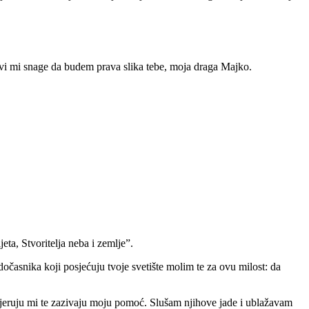
vi mi snage da budem prava slika tebe, moja draga Majko.
a, Stvoritelja neba i zemlje”.
dočasnika koji posjećuju tvoje svetište molim te za ovu milost: da
 vjeruju mi te zazivaju moju pomoć. Slušam njihove jade i ublažavam