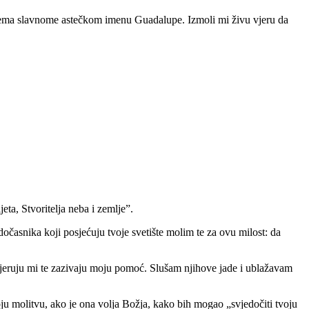
ju prema slavnome astečkom imenu Guadalupe. Izmoli mi živu vjeru da
a, Stvoritelja neba i zemlje”.
dočasnika koji posjećuju tvoje svetište molim te za ovu milost: da
 vjeruju mi te zazivaju moju pomoć. Slušam njihove jade i ublažavam
u molitvu, ako je ona volja Božja, kako bih mogao „svjedočiti tvoju