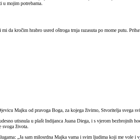
iti u mojim potrebama.
 mi da kročim hrabro usred oštroga trnja razasuta po mome putu. Priba
vicu Majku od pravoga Boga, za kojega živimo, Stvoritelja svega svijet
udesno utisnula u plašt Indijanca Juana Diega, i s vjerom bezbrojnih ho
e svoga života.
im slugama: „Ja sam milosrdna Majka vama i svim ljudima koji me vole i