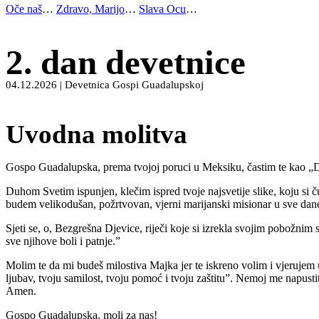
Oče naš
…
Zdravo, Marijo
…
Slava Ocu
…
2. dan devetnice
04.12.2026 | Devetnica Gospi Guadalupskoj
Uvodna molitva
Gospo Guadalupska, prema tvojoj poruci u Meksiku, častim te kao „Dje
Duhom Svetim ispunjen, klečim ispred tvoje najsvetije slike, koju si č
budem velikodušan, požrtvovan, vjerni marijanski misionar u sve dan
Sjeti se, o, Bezgrešna Djevice, riječi koje si izrekla svojim pobožn
sve njihove boli i patnje.”
Molim te da mi budeš milostiva Majka jer te iskreno volim i vjerujem
ljubav, tvoju samilost, tvoju pomoć i tvoju zaštitu”. Nemoj me napust
Amen.
Gospo Guadalupska, moli za nas!