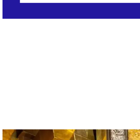
Devetnica Gosp
Guadalupskoj