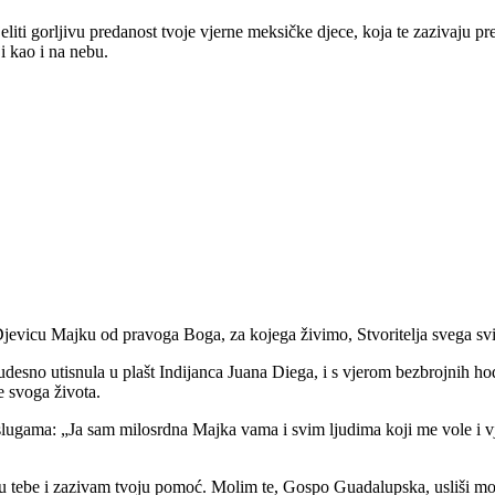
dijeliti gorljivu predanost tvoje vjerne meksičke djece, koja te zaziva
i kao i na nebu.
vicu Majku od pravoga Boga, za kojega živimo, Stvoritelja svega svijet
udesno utisnula u plašt Indijanca Juana Diega, i s vjerom bezbrojnih ho
e svoga života.
im slugama: „Ja sam milosrdna Majka vama i svim ljudima koji me vole i
 u tebe i zazivam tvoju pomoć. Molim te, Gospo Guadalupska, usliši moj