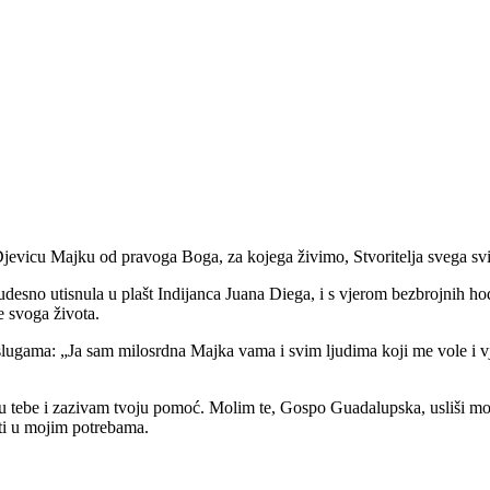
vicu Majku od pravoga Boga, za kojega živimo, Stvoritelja svega svijet
udesno utisnula u plašt Indijanca Juana Diega, i s vjerom bezbrojnih ho
e svoga života.
im slugama: „Ja sam milosrdna Majka vama i svim ljudima koji me vole i
 u tebe i zazivam tvoju pomoć. Molim te, Gospo Guadalupska, usliši moj
iti u mojim potrebama.