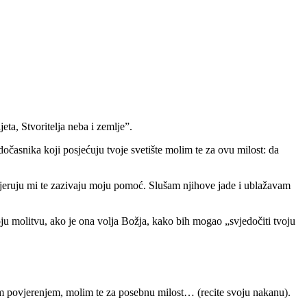
a, Stvoritelja neba i zemlje”.
dočasnika koji posjećuju tvoje svetište molim te za ovu milost: da
 vjeruju mi te zazivaju moju pomoć. Slušam njihove jade i ublažavam
u molitvu, ako je ona volja Božja, kako bih mogao „svjedočiti tvoju
m povjerenjem, molim te za posebnu milost… (recite svoju nakanu).