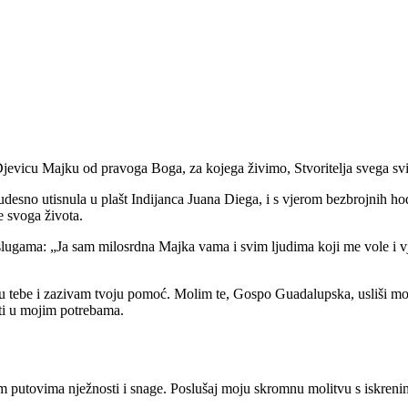
vicu Majku od pravoga Boga, za kojega živimo, Stvoritelja svega svijet
udesno utisnula u plašt Indijanca Juana Diega, i s vjerom bezbrojnih ho
e svoga života.
im slugama: „Ja sam milosrdna Majka vama i svim ljudima koji me vole i
 u tebe i zazivam tvoju pomoć. Molim te, Gospo Guadalupska, usliši moj
iti u mojim potrebama.
 putovima nježnosti i snage. Poslušaj moju skromnu molitvu s iskreni