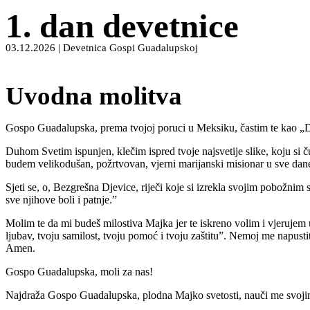
1. dan devetnice
03.12.2026 | Devetnica Gospi Guadalupskoj
Uvodna molitva
Gospo Guadalupska, prema tvojoj poruci u Meksiku, častim te kao „Dje
Duhom Svetim ispunjen, klečim ispred tvoje najsvetije slike, koju si č
budem velikodušan, požrtvovan, vjerni marijanski misionar u sve dan
Sjeti se, o, Bezgrešna Djevice, riječi koje si izrekla svojim pobožn
sve njihove boli i patnje.”
Molim te da mi budeš milostiva Majka jer te iskreno volim i vjerujem
ljubav, tvoju samilost, tvoju pomoć i tvoju zaštitu”. Nemoj me napust
Amen.
Gospo Guadalupska, moli za nas!
Najdraža Gospo Guadalupska, plodna Majko svetosti, nauči me svojim