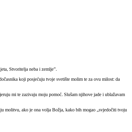
a, Stvoritelja neba i zemlje”.
dočasnika koji posjećuju tvoje svetište molim te za ovu milost: da
 vjeruju mi te zazivaju moju pomoć. Slušam njihove jade i ublažavam
u molitvu, ako je ona volja Božja, kako bih mogao „svjedočiti tvoju