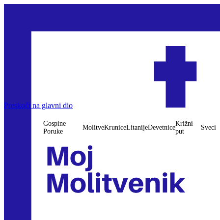
Gospine Poruke
Preskoči na glavni dio
Molitve
Krunice
Litanije
Devetnice
Križni put
Sveci