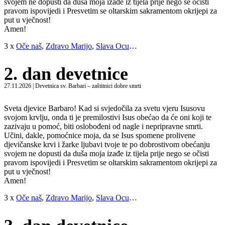
svojem ne dopusti da duša moja izađe iz tijela prije nego se očisti
pravom ispovijedi i Presvetim se oltarskim sakramentom okrijepi za
put u vječnost!
Amen!
3 x
Oče naš
,
Zdravo Marijo
,
Slava Ocu
…
2. dan devetnice
27.11.2026 | Devetnica sv. Barbari – zaštitnici dobre smrti
Sveta djevice Barbaro! Kad si svjedočila za svetu vjeru Isusovu
svojom krvlju, onda ti je premilostivi Isus obećao da će oni koji te
zazivaju u pomoć, biti oslobođeni od nagle i nepripravne smrti.
Učini, dakle, pomoćnice moja, da se Isus spomene prolivene
djevičanske krvi i žarke ljubavi tvoje te po dobrostivom obećanju
svojem ne dopusti da duša moja izađe iz tijela prije nego se očisti
pravom ispovijedi i Presvetim se oltarskim sakramentom okrijepi za
put u vječnost!
Amen!
3 x
Oče naš
,
Zdravo Marijo
,
Slava Ocu
…