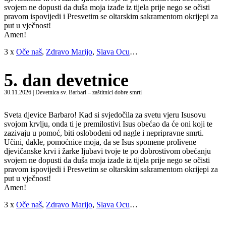
svojem ne dopusti da duša moja izađe iz tijela prije nego se očisti
pravom ispovijedi i Presvetim se oltarskim sakramentom okrijepi za
put u vječnost!
Amen!
3 x
Oče naš
,
Zdravo Marijo
,
Slava Ocu
…
5. dan devetnice
30.11.2026 | Devetnica sv. Barbari – zaštitnici dobre smrti
Sveta djevice Barbaro! Kad si svjedočila za svetu vjeru Isusovu
svojom krvlju, onda ti je premilostivi Isus obećao da će oni koji te
zazivaju u pomoć, biti oslobođeni od nagle i nepripravne smrti.
Učini, dakle, pomoćnice moja, da se Isus spomene prolivene
djevičanske krvi i žarke ljubavi tvoje te po dobrostivom obećanju
svojem ne dopusti da duša moja izađe iz tijela prije nego se očisti
pravom ispovijedi i Presvetim se oltarskim sakramentom okrijepi za
put u vječnost!
Amen!
3 x
Oče naš
,
Zdravo Marijo
,
Slava Ocu
…