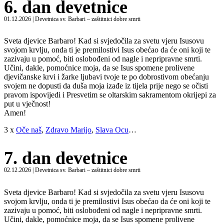
6. dan devetnice
01.12.2026 | Devetnica sv. Barbari – zaštitnici dobre smrti
Sveta djevice Barbaro! Kad si svjedočila za svetu vjeru Isusovu
svojom krvlju, onda ti je premilostivi Isus obećao da će oni koji te
zazivaju u pomoć, biti oslobođeni od nagle i nepripravne smrti.
Učini, dakle, pomoćnice moja, da se Isus spomene prolivene
djevičanske krvi i žarke ljubavi tvoje te po dobrostivom obećanju
svojem ne dopusti da duša moja izađe iz tijela prije nego se očisti
pravom ispovijedi i Presvetim se oltarskim sakramentom okrijepi za
put u vječnost!
Amen!
3 x
Oče naš
,
Zdravo Marijo
,
Slava Ocu
…
7. dan devetnice
02.12.2026 | Devetnica sv. Barbari – zaštitnici dobre smrti
Sveta djevice Barbaro! Kad si svjedočila za svetu vjeru Isusovu
svojom krvlju, onda ti je premilostivi Isus obećao da će oni koji te
zazivaju u pomoć, biti oslobođeni od nagle i nepripravne smrti.
Učini, dakle, pomoćnice moja, da se Isus spomene prolivene